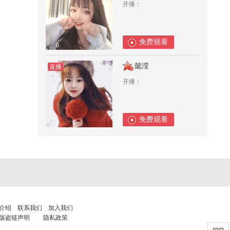
开播：
免费观看
0
懿滢
直播
开播：
免费观看
0
介绍
联系我们
加入我们
版盗链声明
隐私政策