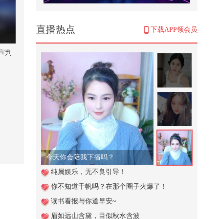
《评书话西游》第 59 回精彩看
点：观音菩萨的徒弟有多横？见了
李天...
160
直播热点
下载APP领会员
18药铺顾东家假意合作，暗中图谋
秘方-灵田万亩：弃女当自强
宣判
141
切掉了手指头
9,340
今天挑战小朋友版本的男生女生向
前冲，实在是太难啦！@搜狐体育
@...
1,236
今天你会陪我下播吗？
【春关登岛打卡Day2】【我要当岛
纯属娱乐，无不良引导！
主】首尔弘大美食之旅vlog！#202
你不知道千帆吗？在那个圈子火爆了！
6...
931
读书看报与你道早安~
解放军军机出动，划出不寻常航
眉如远山含黛，目似秋水含波