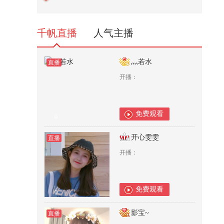
迹，赖清德尤其担心一件事
2,817
千帆直播
人气主播
灬若水
直播
开播：
免费观看
0
开心雯雯
直播
开播：
免费观看
0
影宝~
直播