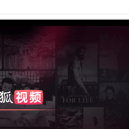
亮度
标准
饱和度
100