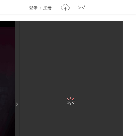
登录
注册