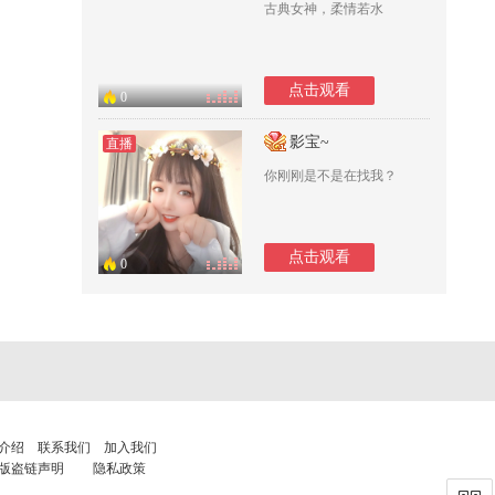
古典女神，柔情若水
点击观看
0
影宝~
直播
你刚刚是不是在找我？
点击观看
0
介绍
联系我们
加入我们
版盗链声明
隐私政策