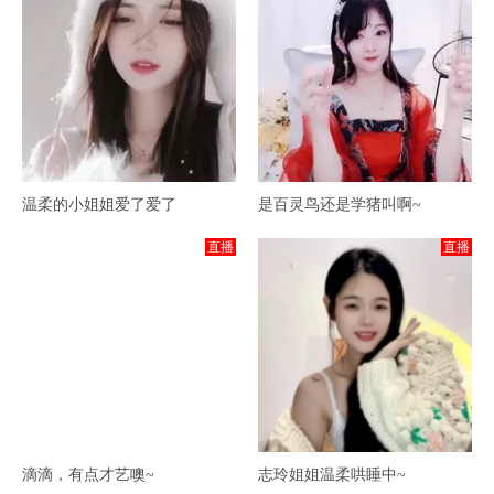
温柔的小姐姐爱了爱了
是百灵鸟还是学猪叫啊~
直播
直播
滴滴，有点才艺噢~
志玲姐姐温柔哄睡中~