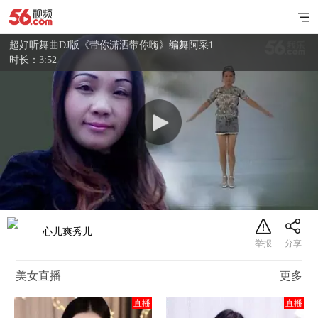
超好听舞曲DJ版《带你潇洒带你嗨》编舞阿采1
时长：3:52
心儿爽秀儿
美女直播
更多
直播
直播