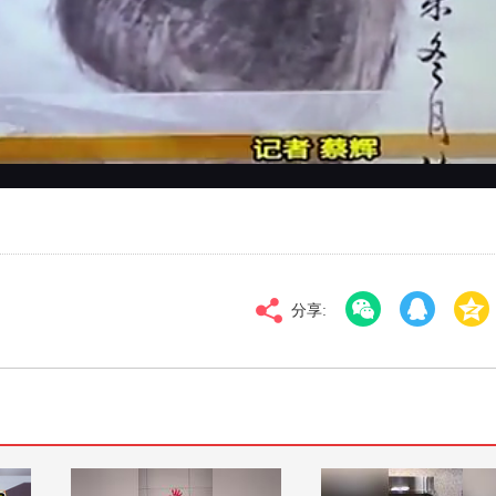
对比度
100
标清
倍速
分享: