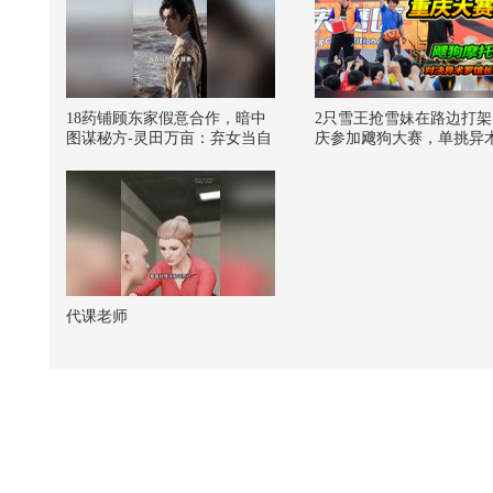
18药铺顾东家假意合作，暗中
2只雪王抢雪妹在路边打架
图谋秘方-灵田万亩：弃女当自
庆参加飕狗大赛，单挑异
强
馆长
代课老师