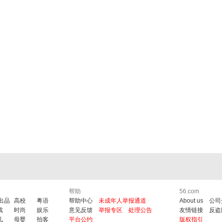
帮助
56.com
6出品
高校
粤语
帮助中心
未成年人举报通道
About us
公司
戏
时尚
娱乐
意见反馈
举报专区
处理公告
友情链接
反盗
儿
母婴
拍客
平台公约
版权指引