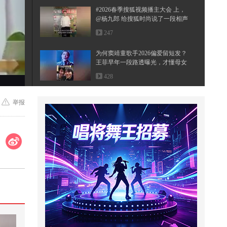
#2026春季搜狐视频播主大会 上，
@杨九郎 给搜狐时尚说了一段相声
~...
247
为何窦靖童歌手2026偏爱留短发？
王菲早年一段路透曝光，才懂母女
二...
428
美军炸了13夜B-1出场，英国连夜
举报
撤人，谈判桌就已经塌了
1,070
美俄外长碰头后，克宫火速给中方
一个交代：俄美关系没有任何进展
230
高血压的危害有哪些？低压高和高
压高哪个危害更大？@张朝阳 @健
康...
7,865