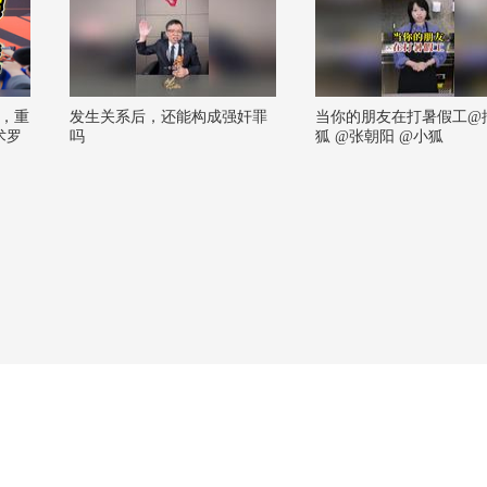
，重
发生关系后，还能构成强奸罪
当你的朋友在打暑假工@
术罗
吗
狐 @张朝阳 @小狐