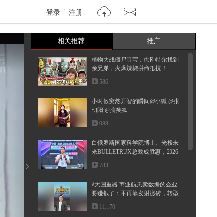
登录
注册
相关推荐
推广
植物大战僵尸寻宝，伽刚特尔找到
亲兄弟，火爆辣椒拼命抵抗！
586
小时候突然开智的瞬间@小狐 @张
朝阳 @搞笑狐
988
白俄罗斯国家科学院博士、光梭未
来BULLETRUX总裁成胜惠，2026
搜狐...
783
#大国重器 商业航天卖数据的企业
要赚钱了：不再靠发射搬砖，转型
太...
11,170