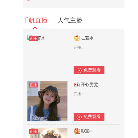
16,804
千帆直播
人气主播
灬若水
直播
开播：
免费观看
0
开心雯雯
直播
开播：
免费观看
0
影宝~
直播