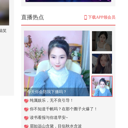
借好兄弟的石头打水漂才好玩~@
搜狐体育 @摄影小乐 @小申小申
@郭大...
1,402
直播热点
下载APP领会员
保持低调，避免危险#小游戏
搞笑
4,005
过年了！原来过年在家姐妹们都有
自己的【专称】！？快来在除夕解
锁...
711
有些话，我想对你说...
1,033
腻腻在线点歌台
资治通鉴196：他竟是诸葛亮祖
纯属娱乐，无不良引导！
先？名人族谱大发现 @张朝阳 @一
你不知道千帆吗？在那个圈子火爆了！
只飞...
1,475
读书看报与你道早安~
爱是回响
眉如远山含黛，目似秋水含波