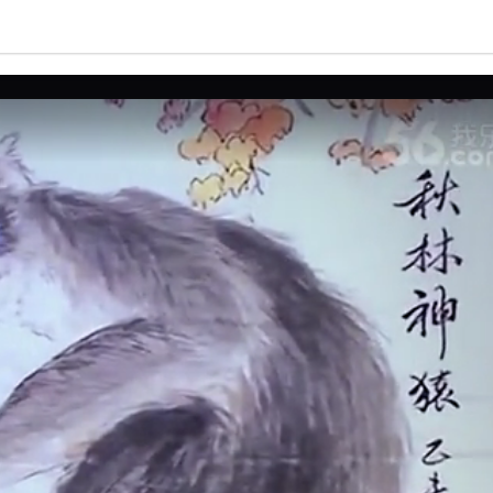
亮度
标准
饱和度
100