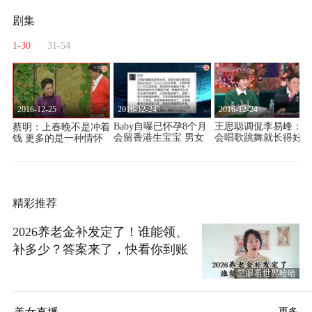
剧集
1-30
31-54
2016-12-25
2016-12-24
2016-12-24
苗
Baby自曝已怀孕8个月
王思聪调侃李易峰：不
蔡明：上春晚不是冲着
高
会留香港生宝宝 男女
会唱歌跳舞就长得好看
钱 更多的是一种情怀
无所谓
精彩推荐
2026养老金补发定了！谁能领、
补多少？答案来了，快看你到账
没
慧眼看世界哈哈
更多