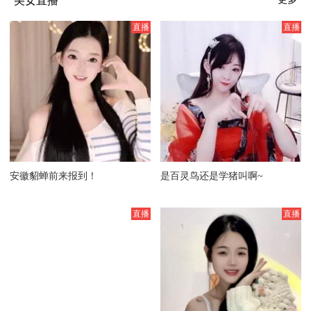
美女直播
安徽貂蝉前来报到！
是百灵鸟还是学猪叫啊~