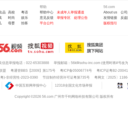
帮助
56.com
6出品
高校
粤语
帮助中心
未成年人举报通道
About us
公司
戏
时尚
娱乐
意见反馈
举报专区
处理公告
友情链接
反盗
儿
母婴
拍客
平台公约
版权指引
良信息举报电话：022-65303888
举报邮箱：56kf#sohu-inc.com (使用时将#号改
联盟
粤通管BBS【2009】第175号
粤ICP备05006774号
粤ICP证粤B2-20041
-非经营性-2023-0390
节目制作经营许可证粤第735号
粤网文〔2025〕1186
中国互联网举报中心
12318全国文化市场举报
Copyright ©2026 56.com 广州市千钧网络科技有限公司 版权所有