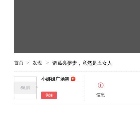
首页
>
发现
>
诸葛亮娶妻，竟然是丑女人
小娜姐广场舞
信息
关注