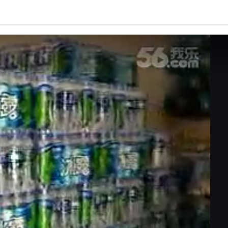
亮度
标准
饱和度
100