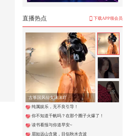
冯小刚三顾茅庐请他出山救场、张
艺谋：姜文在他面前就像新兵蛋子
482
直播热点
下载APP领会员
18商议承接厂房土建工程赚取收益
《重生之退婚养家》
40
唱着情歌静静的等待，何日君再来
480
峰会汇集来自科研、产业与教育一
线的实践者们！关于AI如何介入基
础...
1,275
古筝国风仙女沫沫吖
美媒发现中俄军贸归零时刻，中国
纯属娱乐，无不良引导！
进口俄武器彻底成为历史？
你不知道千帆吗？在那个圈子火爆了！
3,014
读书看报与你道早安~
努力生活的人，不需要向任何人低
眉如远山含黛，目似秋水含波