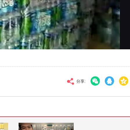
对比度
100
高清
倍速
分享: