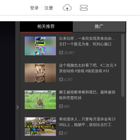
登录
注册
相关推荐
推广
出来玩呀，一条街实现美食自由，
主打一个眼见为食、吃到心服口
服，...
26,967
这个视频也太好看了吧。#二次元 #
原创动画 #游戏 #搞笑游戏 #AI
4,597
狮王被咬断脊椎和尾巴。最终被胡
狼和秃鹫吃掉
685
奉劝退休人，只要每月退休金有23
00以上，能躺平，就别出去打工
87