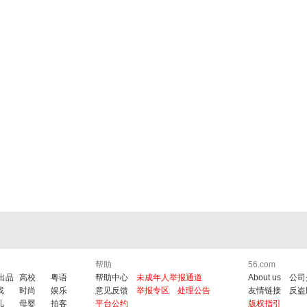
帮助
56.com
6出品
高校
粤语
帮助中心
未成年人举报通道
About us
公司
戏
时尚
娱乐
意见反馈
举报专区
处理公告
友情链接
反盗
儿
母婴
拍客
平台公约
版权指引