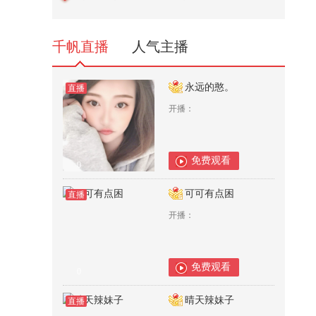
头
3,047
千帆直播
人气主播
永远的憨。
直播
开播：
免费观看
0
可可有点困
直播
开播：
免费观看
0
晴天辣妹子
直播