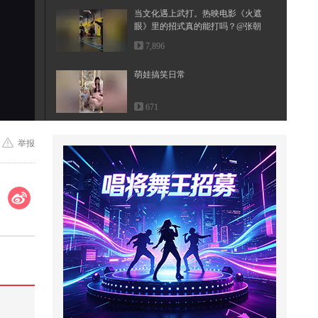
当文化遇上武打。热映电影《火遮
眼》里的招式真的能打吗？@张朝
阳...
7,896
萌娃搞笑日常
671
【一键解锁潮生活】乐队来新人
举报
了！Hrtzwav出道专拆专#地球online
秋...
157
#瞭望台海#登上访华专机前，特朗
普留下一句话，在美国引起众怒
31,979
原来豆包也会唱《人间》～#春日
好景当歌 #豆包 #人间 #王菲 #无
声...
1,504