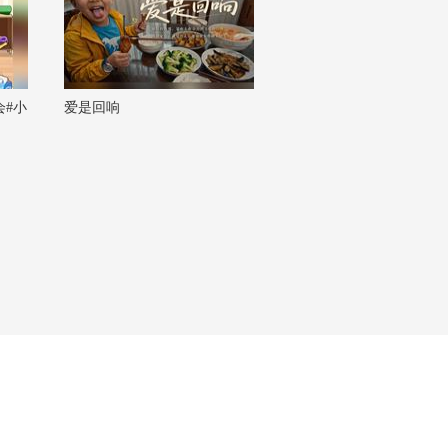
#小
爱是回响