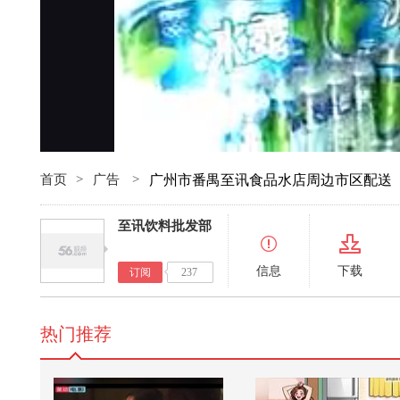
首页
>
广告
>
广州市番禺至讯食品水店周边市区配送
至讯饮料批发部
信息
下载
订阅
237
热门推荐