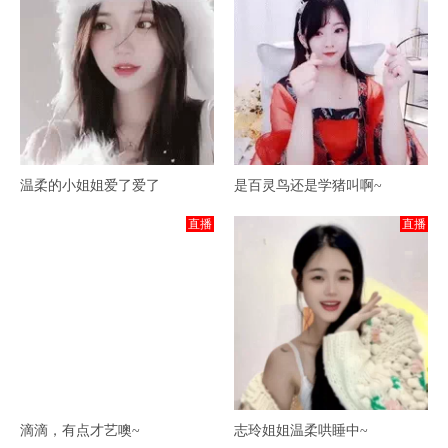
温柔的小姐姐爱了爱了
是百灵鸟还是学猪叫啊~
直播
直播
滴滴，有点才艺噢~
志玲姐姐温柔哄睡中~