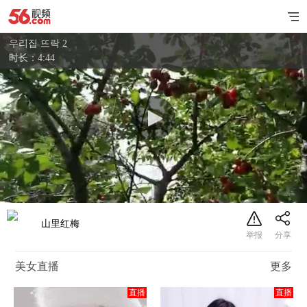
우리집 뜨락 2
时长：4:44
山里红梅
美女直播
更多
直播
直播