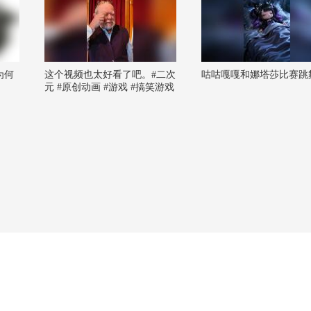
为何
这个视频也太好看了吧。#二次
咕咕嘎嘎和娜塔莎比赛跳
元 #原创动画 #游戏 #搞笑游戏
#AI