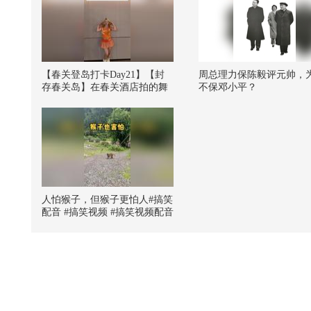
【春关登岛打卡Day21】【封
周总理力保陈毅评元帅，
存春关岛】在春关酒店拍的舞
不保邓小平？
蹈视频被原唱泰国女团pixxie官
号转发到主页里了啊啊啊果然
春关是我的幸运星！#2026春季
搜狐视频关注流大会 #欢迎登
陆春关岛 #2026关注流舞蹈大
赛 @KPOP狐 @举个栗子ccc @
小丸子rowanwan @摩卡星冰兔
@素部鸟_推广图文版 @老公
王JEPUNG_QF @痘肤西施 @
人怕猴子，但猴子更怕人#搞笑
张朝阳 @涛姐是女神 @阿畅酷
配音 #搞笑视频 #搞笑视频配音
酷的
#搞笑是一种贡献 #笑花笑草上
线ing @小狐 @搞笑狐 @张朝
阳