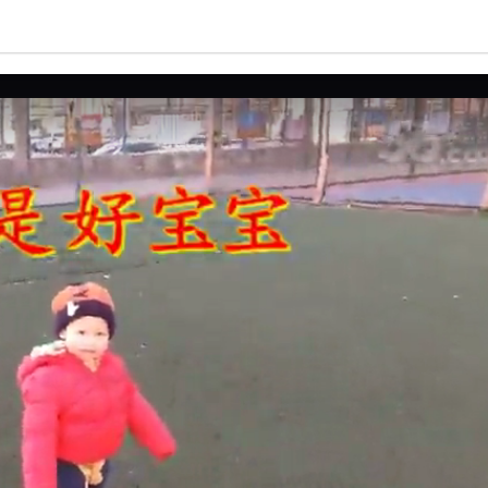
亮度
标准
饱和度
100