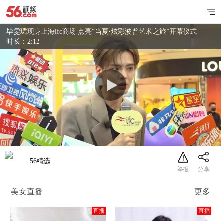
毕雯珺现身上海ifc商场 点亮“当夏•炫彩波普艺术之旅”开幕仪式
时长：2:12
56精选
美女直播
更多
直播
直播