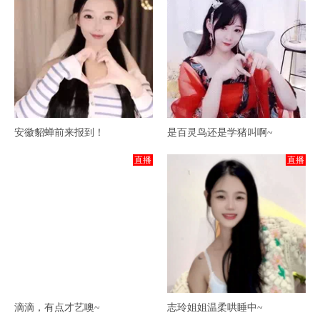
安徽貂蝉前来报到！
是百灵鸟还是学猪叫啊~
直播
直播
滴滴，有点才艺噢~
志玲姐姐温柔哄睡中~