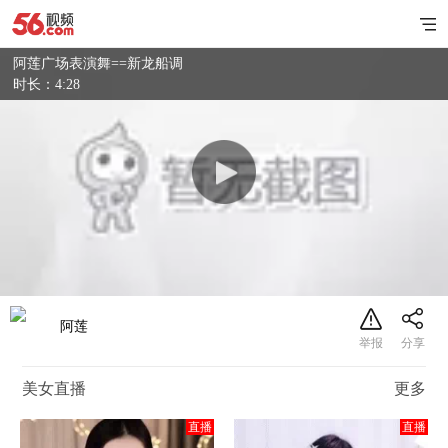
阿莲广场表演舞==新龙船调
时长：4:28
阿莲
美女直播
更多
直播
直播