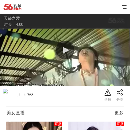
天籁之爱
时长：4:00
jianke768
美女直播
更多
直播
直播