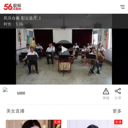
民乐合奏 彩云追月_1
时长：5:16
h888
美女直播
更多
直播
直播