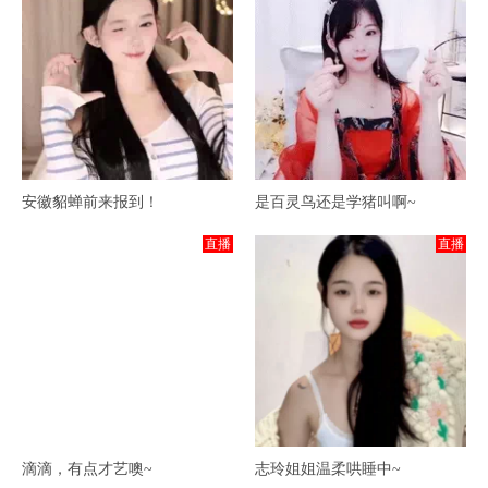
安徽貂蝉前来报到！
是百灵鸟还是学猪叫啊~
直播
直播
滴滴，有点才艺噢~
志玲姐姐温柔哄睡中~