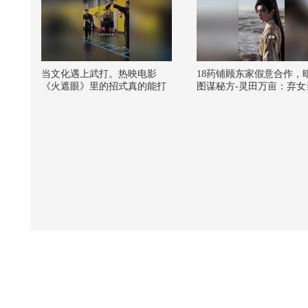
当文化遇上武打。热映电影
18药铺顾东家假意合作，
《火遮眼》里的招式真的能打
图谋秘方-灵田万亩：弃女
吗？@张朝阳的物理课 @张朝
强
阳的英语课 @小说家Puckio @
芮淇讲透资治通鉴 @小玄 夜说
书 @文化很有戏 @小丰本丰