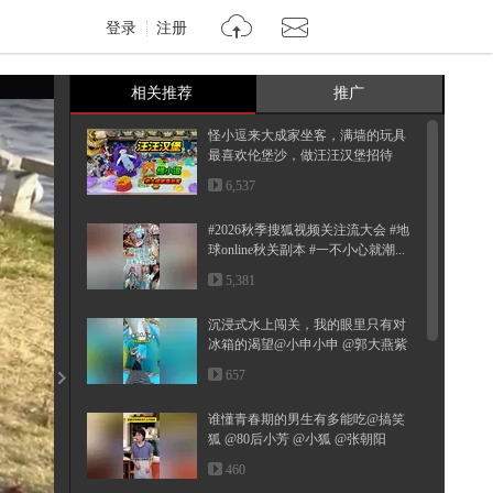
登录
注册
相关推荐
推广
怪小逗来大成家坐客，满墙的玩具
最喜欢伦堡沙，做汪汪汉堡招待
6,537
#2026秋季搜狐视频关注流大会 #地
球online秋关副本 #一不小心就潮...
5,381
沉浸式水上闯关，我的眼里只有对
冰箱的渴望@小申小申 @郭大燕紫
@...
657
谁懂青春期的男生有多能吃@搞笑
狐 @80后小芳 @小狐 @张朝阳
460