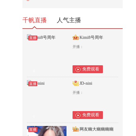
啦！“考研team”组带来《Hands u...
57,740
千帆直播
人气主播
Kimi8号周年
直播
开播：
免费观看
0
JD-nini
直播
开播：
免费观看
0
网友幽大幽幽幽幽
直播