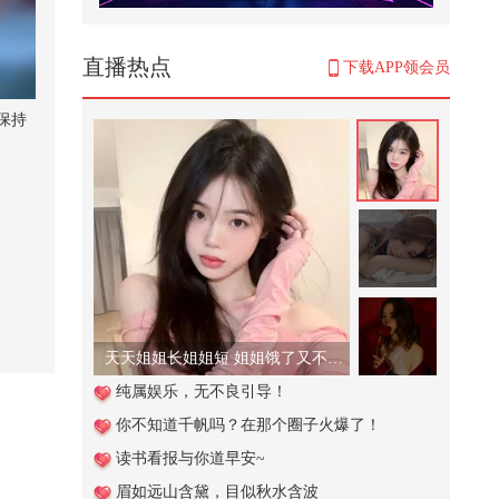
谁懂青春期的男生有多能吃@搞笑
狐 @80后小芳 @小狐 @张朝阳
1,001
直播热点
下载APP领会员
夏日解渴喝什么？#玩转健康年轻
态 #健康狐和TA的朋友们 @张朝阳
保持
@...
17,581
孩子吃荔枝会进ICU？@关凌 @付
虹医生 @妇产科王贵芳医生 @皮肤
科周...
10,245
明朝皇帝短命的背后到底藏着什么
惊天秘密
13,800
天天姐姐长姐姐短 姐姐饿了又不管！
【一镜解锁潮生活】这个菜王终于
纯属娱乐，无不良引导！
吃上心心念念的空心菜了！！！！
你不知道千帆吗？在那个圈子火爆了！
螺...
207
读书看报与你道早安~
长沙路演赛冠军组 | 全程高燃夯爆
眉如远山含黛，目似秋水含波