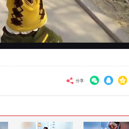
对比度
100
高清
倍速
分享: