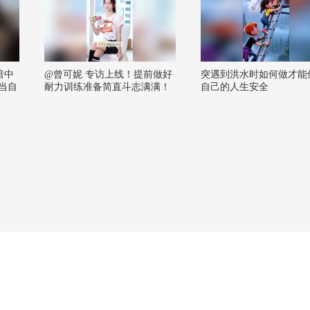
暗中
@曾可妮 专访上线！提前做好
突遇到洪水时如何做才能
当自
耐力训练准备简直斗志满满！
自己的人生安全
新歌3.29即将发布，全新的高
难度唱跳舞台请多期待呀～维
港跑线一路风景超美！#曾可妮
#狐厂星探班 #搜狐新闻马拉松
@张朝阳 @搜狐美食家 @断舍
离呀 @周沫Momo