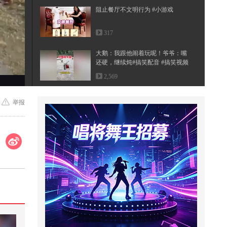
阻止餐厅不文明行为 #小游戏
317
大鹅：我跟他闹着玩呢！爷爷：嘴
还硬，继续炖#搞笑配音 #搞笑视频
...
2,569
还记得，你的初心吗？
举报
6,117
12违禁电器会招来致命连锁惩罚
《熄灯即赴死》
46
回到景德镇三宝拜访老友，看到陶
艺家们的创作，感觉就像进了古玩
店...
1,470