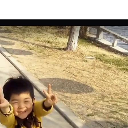
亮度
标准
饱和度
100