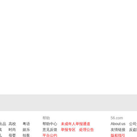
帮助
56.com
6出品
高校
粤语
帮助中心
未成年人举报通道
About us
公司
戏
时尚
娱乐
意见反馈
举报专区
处理公告
友情链接
反盗
儿
母婴
拍客
平台公约
版权指引