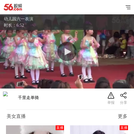
幼儿园六一表演
时长：6:52
千里走单骑
美女直播
更多
直播
直播