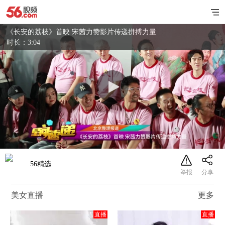
《长安的荔枝》首映 宋茜力赞影片传递拼搏力量
时长：3:04
56精选
美女直播
更多
直播
直播