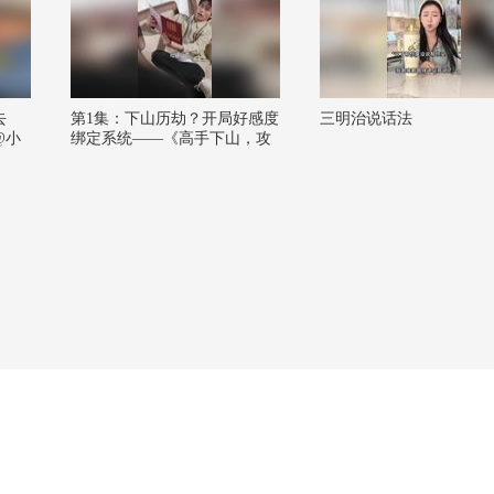
去
第1集：下山历劫？开局好感度
三明治说话法
@小
绑定系统——《高手下山，攻
略就变强》