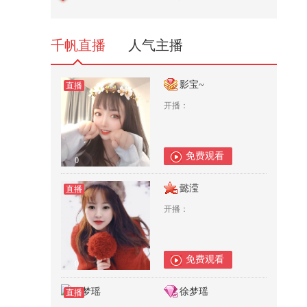
的3个字，就要中国转让关键技术
2,500
千帆直播
人气主播
影宝~
直播
开播：
免费观看
0
懿滢
直播
开播：
免费观看
0
徐梦瑶
直播