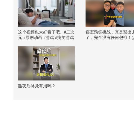
这个视频也太好看了吧。#二次
寝室憋笑挑战，真是豁出
元 #原创动画 #游戏 #搞笑游戏
了，完全没有任何包袱！
#AI
狐 @搞笑狐 @张朝阳
熬夜后补觉有用吗？