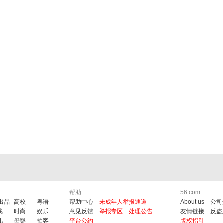
帮助
56.com
6出品
高校
粤语
帮助中心
未成年人举报通道
About us
公司
戏
时尚
娱乐
意见反馈
举报专区
处理公告
友情链接
反盗
儿
母婴
拍客
平台公约
版权指引