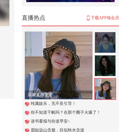
#笑花笑草上线ing
260
直播热点
下载APP领会员
1944年的大后方，百姓用双手撑起
了国家
1,392
从极高海拔的忐忑到安全回家的笃
定，@climber 周松 通过极限会客...
561
麻烦给我的爱人来一杯mojito #被国
风硬控了
38.6万
温婉女神雯雯
#2026春季搜狐视频关注流大会 就
纯属娱乐，无不良引导！
你嘴硬，难道我就没有武器嘛
你不知道千帆吗？在那个圈子火爆了！
1,329
读书看报与你道早安~
英国刚抢劫中企资产，德法轻飘飘
眉如远山含黛，目似秋水含波