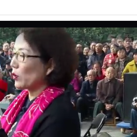
亮度
标准
饱和度
100