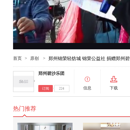
首页
>
原创
>
郑州锦荣轻纺城 锦荣公益社 捐赠郑州
郑州碧沙乐团
信息
下载
订阅
224
热门推荐