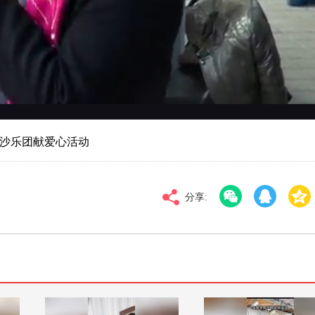
对比度
100
标清
倍速
碧沙乐团献爱心活动
分享: