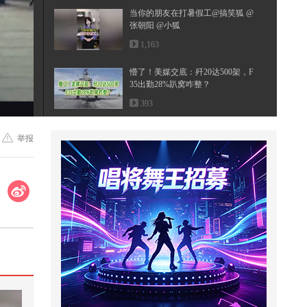
当你的朋友在打暑假工@搞笑狐 @
张朝阳 @小狐
1,163
懵了！美媒交底：歼20达500架，F
35出勤28%趴窝咋整？
393
努力生活的人，不需要向任何人低
举报
头
2,897
保持低调，避免危险#小游戏
3,922
睡得少和睡得晚哪个更伤身体？看
完还熬夜吗朋友们@张朝阳 @健康
狐 ...
4,971