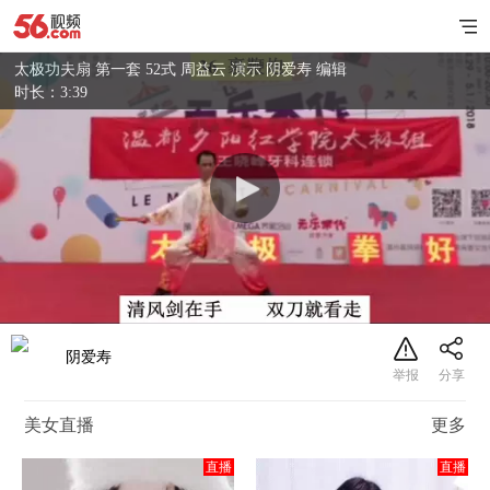
太极功夫扇 第一套 52式 周益云 演示 阴爱寿 编辑
时长：3:39
阴爱寿
美女直播
更多
直播
直播