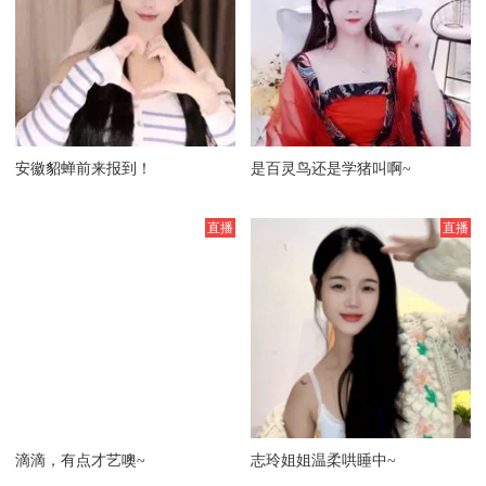
安徽貂蝉前来报到！
是百灵鸟还是学猪叫啊~
滴滴，有点才艺噢~
志玲姐姐温柔哄睡中~