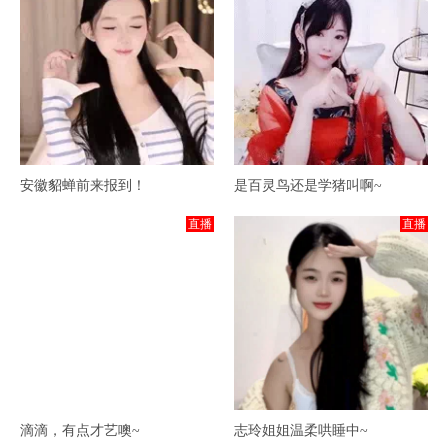
安徽貂蝉前来报到！
是百灵鸟还是学猪叫啊~
直播
直播
滴滴，有点才艺噢~
志玲姐姐温柔哄睡中~