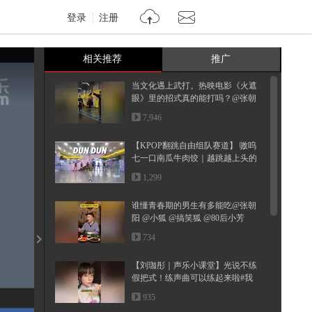
登录
注册
相关推荐
推广
当文化遇上武打。热映电影《火遮
眼》里的招式真的能打吗？@张朝
阳...
7,946
【KPOP翻跳自由组队赛道】 嗷呜
七一口南瓜牛肉饺｜越跳越上头的
DUN...
1,299
谁懂青春期的男生有多能吃@张朝
阳 @小狐 @搞笑狐 @80后小芳
734
【刘珈彤｜声乐小课堂】光说不练
假把式！练声曲可以练起来啦#我
的...
935