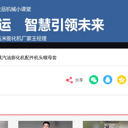
对比度
100
高清
倍速
载汽油膨化机配件机头螺母套
分享: