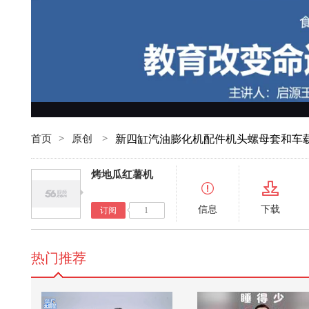
首页
>
原创
>
新四缸汽油膨化机配件机头螺母套和车
烤地瓜红薯机
信息
下载
订阅
1
热门推荐