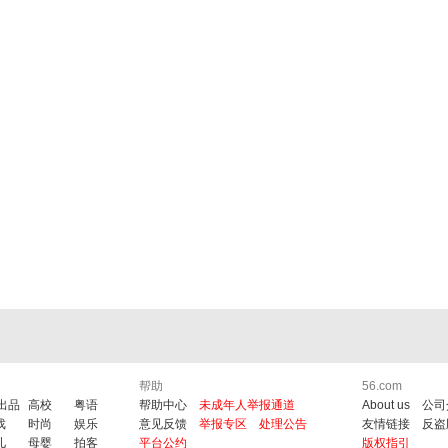
帮助
56.com
6出品
高校
粤语
帮助中心
未成年人举报通道
About us
公司
戏
时尚
娱乐
意见反馈
举报专区
处理公告
友情链接
反盗
儿
母婴
拍客
平台公约
版权指引