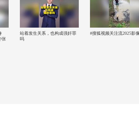
身
站着发生关系，也构成强奸罪
#搜狐视频关注流2025影
@张
吗
夫
刘医
秋心理
 @罗
生 @
 @小
频官方