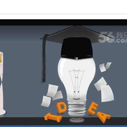
亮度
标准
饱和度
100