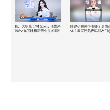
狐厂大明星️ @林允Jelly 预告来
睡得少和睡得晚哪个更伤
啦#林允问叶祖新营业是AI吗#
体？看完还熬夜吗朋友们
在大家都在用AI生成视频的年
朝阳 @健康狐 @儿科马大
代，叶祖新自己真人拍的视频
@谢老师说药事 @耳鼻喉
就能被林允识别成AI，老辈子
生 @王思露营养师 @紫
怎么越努力越心酸 林允那还真
驿站 @妇产科王贵芳医生
是恭喜你了，现场看过刘亦菲
思文医生 @皮肤科周星医
穿古装跳舞，这谁能不羡慕！
泰祺 @努力学习的总结侠
更多精彩内容请期待明天上午
狐 @小丰本丰 @搜狐视
十点上线的正片哦～#年少有为
小助手 #玩转健康年轻态
# @张朝阳 @嘿凤梨like @铁
砣妹妹 @航航儿 @一只飞鸿