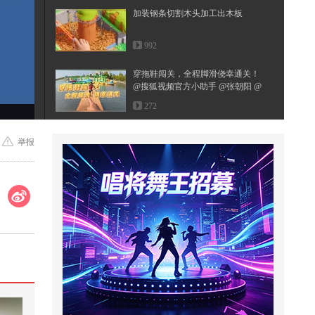
加装钢条切割木头加工出木板
992
穿拖鞋闯关，全程脚滑侥幸通关！
@搜狐视频官方小助手 @张朝阳 @
郭...
272
活力满满的课堂！bb班的课堂vlog:
举报
-）#顶尖舞者 #2026关注流国风舞...
217
美国官员抱怨，在特朗普面前不能
乱说中国坏话
730
父母学校没教的知识之身体7种异
味解决办法
3,130