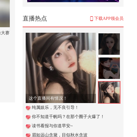
代课老师
4,931
直播热点
下载APP领会员
第1集：你居然在外面亲热的时候
拍视频！《亲密陷阱，绝不沉默》
像大赛
直播中
6,689
举起多重的重量
1,449
从韩国西海岸到苗岭深山，文化与
热爱从不分国界，韩国忠清南道体
育...
332
小困包
你以为没事，其实是肝脏在呼救！
纯属娱乐，无不良引导！
#健康#科普 @搜狐视频官方小助手
你不知道千帆吗？在那个圈子火爆了！
@...
1,487
读书看报与你道早安~
韩国伦理电影，停下，我先擦擦嘴
眉如远山含黛，目似秋水含波