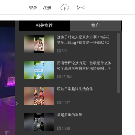
登录
注册
相关推荐
推广
这孩子对老人是真大方啊！#笑花
笑草上线ing #搞笑是一种贡献 #O
MG...
588
用语音评论接力完一首歌是什么体
验？感谢所有播主的倾情献唱，今
天...
15,504
萌娃日常趣味生活合集
2,237
举起多重的重量
1,380