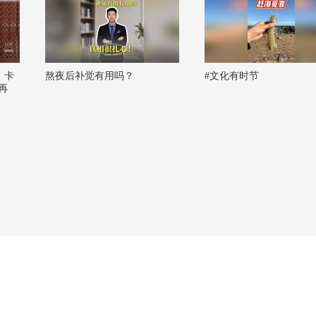
：卡
熬夜后补觉有用吗？
#文化有时节
再
上首
创历