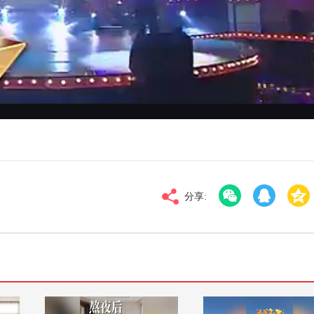
对比度
100
标清
倍速
分享: