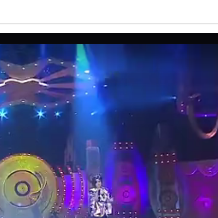
亮度
标准
饱和度
100