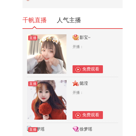
乱说中国坏话
687
千帆直播
人气主播
影宝~
直播
开播：
免费观看
0
懿滢
直播
开播：
免费观看
0
徐梦瑶
直播