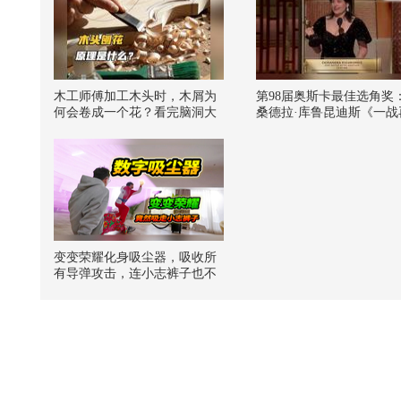
木工师傅加工木头时，木屑为
第98届奥斯卡最佳选角奖
何会卷成一个花？看完脑洞大
桑德拉·库鲁昆迪斯《一战
开
战》，这也是奥斯卡历史
位最佳选角奖的得主，开
史！
变变荣耀化身吸尘器，吸收所
有导弹攻击，连小志裤子也不
放过