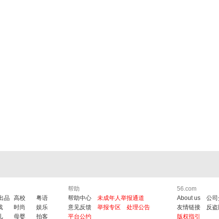
帮助
56.com
6出品
高校
粤语
帮助中心
未成年人举报通道
About us
公司
戏
时尚
娱乐
意见反馈
举报专区
处理公告
友情链接
反盗
儿
母婴
拍客
平台公约
版权指引