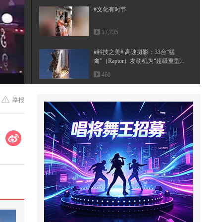
#文化有时节
17,735
#科技之美# 高速摄影：33台“猛
禽”（Raptor）发动机为“超级重型...
460
这个视频也太好看了吧。#二次元 #
举报
原创动画 #游戏 #搞笑游戏 #AI
2,851
狐厂大拷问️@丞磊 正片来啦！#丞
磊拍一场哭一场笑 丞磊片场原来
是...
54,762
2026.7.18 礼成！在爱里圆满！分享
典礼快剪视频～#一秒入夏的旋律
...
569