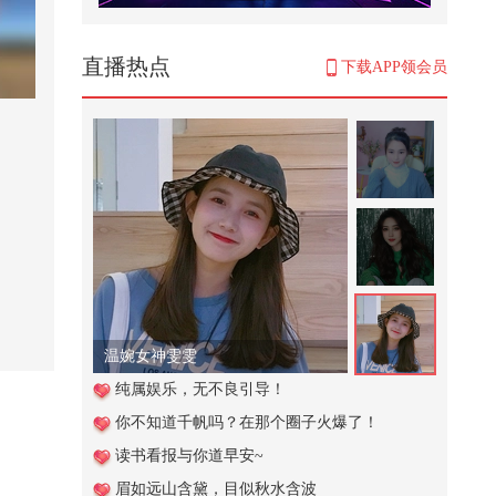
【刘珈彤｜声乐小课堂】光说不练
假把式！练声曲可以练起来啦#我
的...
894
直播热点
下载APP领会员
周总理力保陈毅评元帅，为何不保
邓小平？
317
阻止餐厅不文明行为 #小游戏
210
俄原油炼完再卖回去 印度这波稳赚
不赔
491
温婉女神雯雯
普京政府宣布中俄立场一致，日本
纯属娱乐，无不良引导！
刚有动作就被中俄朝警告
你不知道千帆吗？在那个圈子火爆了！
1,346
读书看报与你道早安~
美国官员抱怨，在特朗普面前不能
眉如远山含黛，目似秋水含波