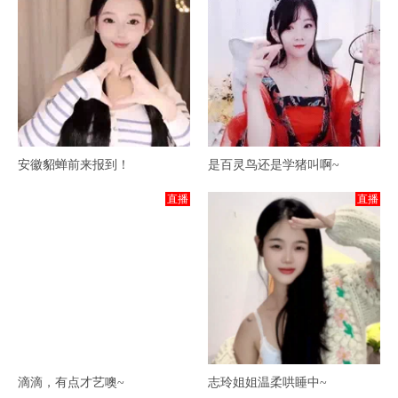
安徽貂蝉前来报到！
是百灵鸟还是学猪叫啊~
直播
直播
滴滴，有点才艺噢~
志玲姐姐温柔哄睡中~