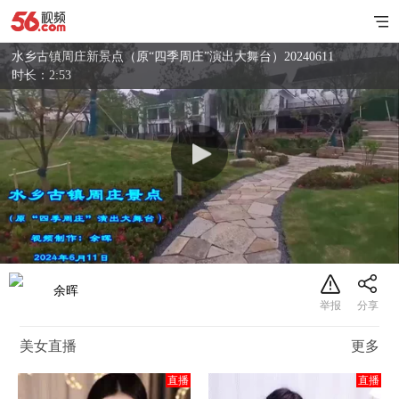
水乡古镇周庄新景点（原“四季周庄”演出大舞台）20240611
时长：2:53
余晖
美女直播
更多
直播
直播