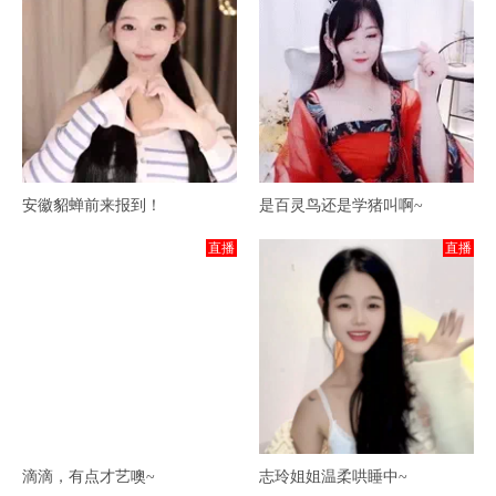
安徽貂蝉前来报到！
是百灵鸟还是学猪叫啊~
直播
直播
滴滴，有点才艺噢~
志玲姐姐温柔哄睡中~