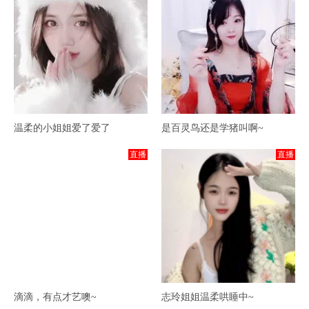
温柔的小姐姐爱了爱了
是百灵鸟还是学猪叫啊~
直播
直播
滴滴，有点才艺噢~
志玲姐姐温柔哄睡中~