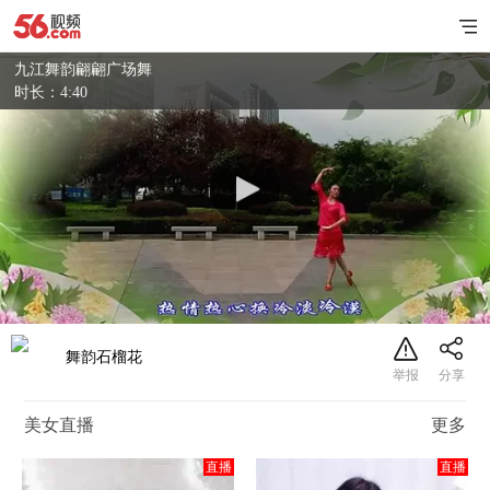
九江舞韵翩翩广场舞
时长：4:40
舞韵石榴花
美女直播
更多
直播
直播