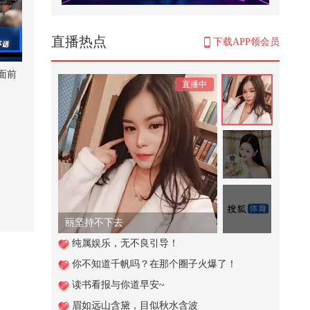
跑酷去打水漂，又菜又爱玩#第一
视角跑酷 #野人杰 #极限运动 #跑酷
...
3,388
直播热点
下载APP领会员
伟大的消防员叔叔不顾自己的安慰
救大家真的太感人啦
面前
直播中
2,608
三明治说话法
6,926
少年心气乃不可再生之物。愿秉天
地灵气而生，随本心肆意生长，有
着...
2,486
丽坚持不下去
谁这么没素质，送我一瓶可乐！@
纯属娱乐，无不良引导！
搜狐体育 @摄影小乐 @小申小申
你不知道千帆吗？在那个圈子火爆了！
@郭...
1,430
读书看报与你道早安~
阻止餐厅不文明行为 #小游戏
眉如远山含黛，目似秋水含波