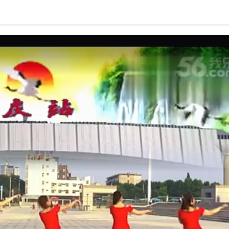
亮度
标准
饱和度
100