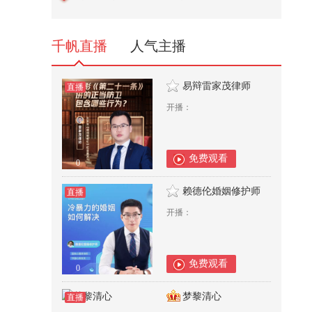
323
千帆直播
人气主播
易辩雷家茂律师
直播
开播：
免费观看
0
赖德伦婚姻修护师
直播
开播：
免费观看
0
梦黎清心
直播