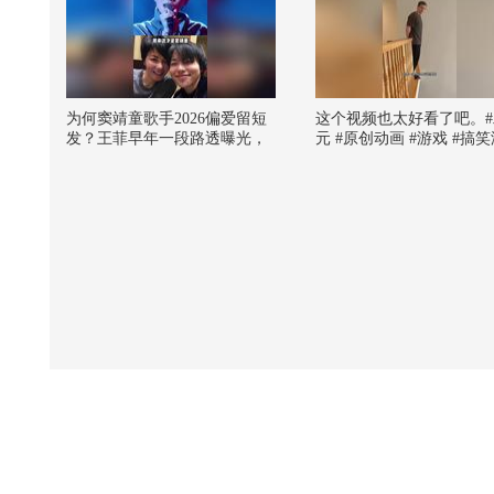
为何窦靖童歌手2026偏爱留短
这个视频也太好看了吧。#
发？王菲早年一段路透曝光，
元 #原创动画 #游戏 #搞
才懂母女二人骨子里的特质一
#AI
脉相承