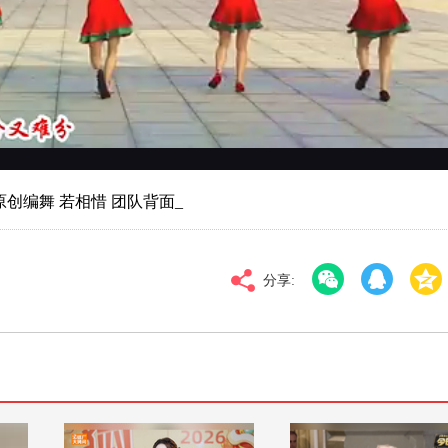
对比度
100
标清
倍速
创编舞 若相惜 团队背面_
分享: