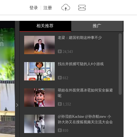
登录
注册
相关推荐
推广
老梁：建国初期这种事不少
24,543
找出并抓捕可疑的人#小游戏
612
萌娃在外面突遇冰雹如何安全躲避
呢
1,552
@孙滢皓Kachine @孙亦航mew 小
孙大孙又在搜狐视频关注流大会会
面啦...
810