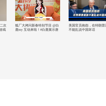
二次
狐厂大拷问新春特别节目️ @白
美国官员抱怨，在特朗普
笑游戏
鹿my 互动来啦！#白鹿展示唐
不能乱说中国坏话
宫OST转音# 白鹿在线展示个
人技，《唐宫奇案之青雾凤
鸣》的OST 转音showtime，可
以进军百灵鸟赛道了 #春晚#