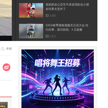
老奶奶坐公交车不讲道理欺负小朋
友结果太意外了
3,485
#2026春季搜狐视频关注流大会 但
行好事，莫问前程。# 正能量
3,851
糖尿病的危害有哪些？生活中应该
举报
如何预防@张朝阳 @健康狐 @儿科
马...
10,006
小哥拿着针管对准，牛身轻拍几
下，然后接着打针
819
唱着情歌静静的等待，何日君再来
500