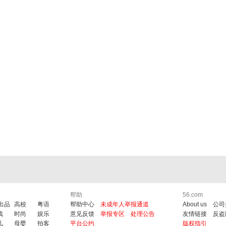
帮助
56.com
6出品
高校
粤语
帮助中心
未成年人举报通道
About us
公司
戏
时尚
娱乐
意见反馈
举报专区
处理公告
友情链接
反盗
儿
母婴
拍客
平台公约
版权指引