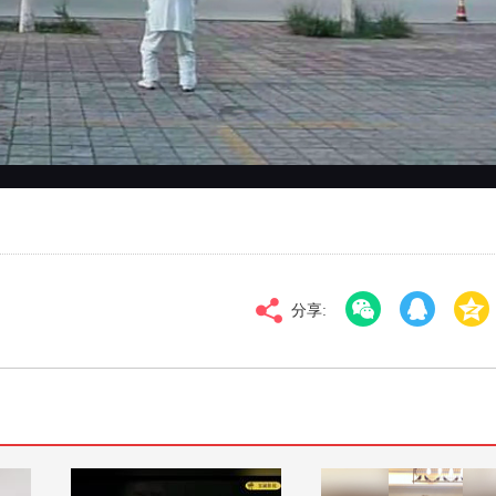
对比度
100
高清
倍速
分享: