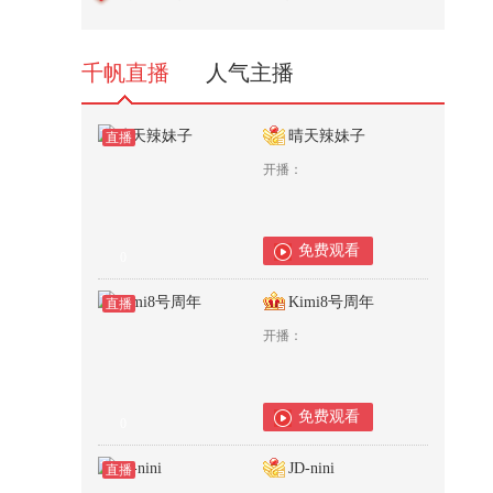
狐 @80后小芳 @小狐 @张朝阳
879
千帆直播
人气主播
晴天辣妹子
直播
开播：
免费观看
0
Kimi8号周年
直播
开播：
免费观看
0
JD-nini
直播