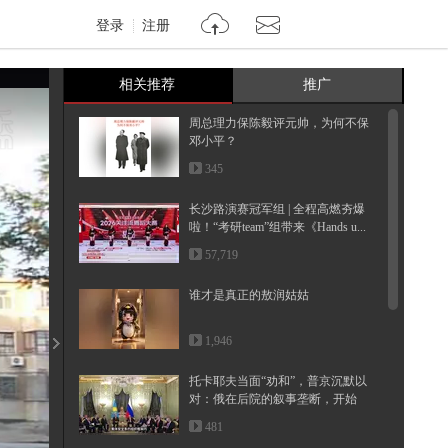
登录
注册
相关推荐
推广
周总理力保陈毅评元帅，为何不保
邓小平？
345
长沙路演赛冠军组 | 全程高燃夯爆
啦！“考研team”组带来《Hands u...
57,719
谁才是真正的敖润姑姑
1,946
托卡耶夫当面“劝和”，普京沉默以
对：俄在后院的叙事垄断，开始
松...
481