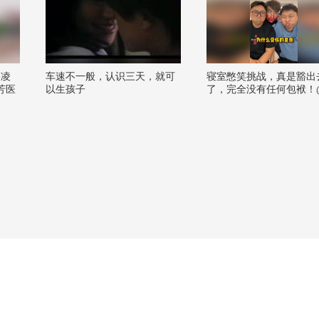
关凌
车速不一般，认识三天，就可
寝室憋笑挑战，真是豁出
芳医
以生孩子
了，完全没有任何包袱！
耳鼻喉
狐 @搞笑狐 @张朝阳
丰本丰
 @
健康狐
师王
荔枝
枝病