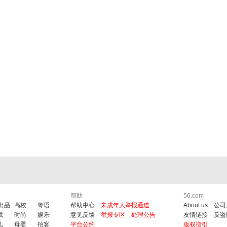
帮助
56.com
6出品
高校
粤语
帮助中心
未成年人举报通道
About us
公司
戏
时尚
娱乐
意见反馈
举报专区
处理公告
友情链接
反盗
儿
母婴
拍客
平台公约
版权指引