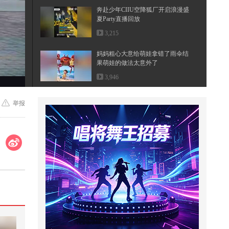
奔赴少年CIIU空降狐厂开启浪漫盛
夏Party直播回放
3,215
妈妈粗心大意给萌娃拿错了雨伞结
果萌娃的做法太意外了
3,946
公园小河边玩软弹枪，装备锤头鲨
举报
武器，丛林探险追击野狗
2,945
魏凤和案、李尚福案一审宣判
56,140
老虎大战巨型野猪,战况激烈,谁才
是最后的胜利者?
37,971