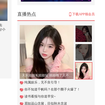
只有韩国敢这么拍,，将人性欲望大
胆展现，高分艺术电影
6,476
直播热点
下载APP领会员
俄原油炼完再卖回去 印度这波稳赚
不赔
去
@小
518
撒网
3,806
这个视频也太好看了吧。#二次元 #
原创动画 #游戏 #搞笑游戏 #AI
277
天天姐姐长姐姐短 姐姐饿了又不管！
【刘珈彤｜声乐小课堂】光说不练
纯属娱乐，无不良引导！
假把式！练声曲可以练起来啦#我
你不知道千帆吗？在那个圈子火爆了！
的...
910
读书看报与你道早安~
谁懂青春期的男生有多能吃@搞笑
眉如远山含黛，目似秋水含波