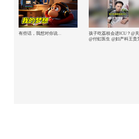
有些话，我想对你说...
孩子吃荔枝会进ICU？@
@付虹医生 @妇产科王贵
生 @皮肤科周星医生 @
刘医生 @崔强医生 @小
@努力学习的总结侠 @小狐
张朝阳 @涛姐是女神 @
@普外耿医生 @儿童营养
斌 @注册营养师董文翠 #
病 #过量食用荔枝易得荔