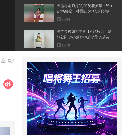
当监考老师是我姐#笑花笑草上线in
g #搞笑是一种贡献 @张朝阳 @搞...
3,694
:33
当你是校园文主角【不吃压力】@
张朝阳 @小狐 @80后小芳 @搞笑
狐
1,070
明朝皇帝短命的背后到底藏着什么
举报
惊天秘密
13,715
这黑锅我克不背！# 搞笑视频
1,751
#2026秋季搜狐视频关注流大会 #地
球online秋关副本 #一不小心就潮...
5,274