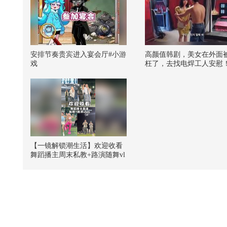
安排节奏贵宾进入宴会厅#小游
高颜值韩剧，美女在外面
戏
枉了，去找电焊工人安慰
【一镜解锁潮生活】欢迎收看
舞蹈播主周末私教+路演随舞vl
og~@潮流生活狐 @KPOP狐 @
张朝阳 @阿畅酷酷的 @小狐
@努力学习的总结侠 #一不小
心就潮了