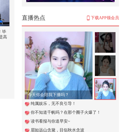
帮助小女孩辨别坏人
4,077
直播热点
下载APP领会员
@曾可妮 专访上线！提前做好耐力
训练准备简直斗志满满！新歌3.29
！毕
即...
是高
2,686
格还
其实
学校的保安叔叔太厉害啦居然一招
年前
就能拿到挂树上的球
起拍
！毕
269
：你
i人的
这个视频也太好看了吧。#二次元 #
只需
原创动画 #游戏 #搞笑游戏 #AI
！评
#黎明
25,106
Kimi小可爱在找你
怡
【刘珈彤｜声乐小课堂】光说不练
纯属娱乐，无不良引导！
假把式！练声曲可以练起来啦#我
你不知道千帆吗？在那个圈子火爆了！
的...
887
读书看报与你道早安~
当文化遇上武打。热映电影《火遮
眉如远山含黛，目似秋水含波