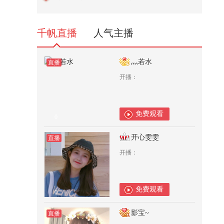
眼》里的招式真的能打吗？@张朝
阳...
7,832
千帆直播
人气主播
灬若水
直播
开播：
免费观看
0
开心雯雯
直播
开播：
免费观看
0
影宝~
直播