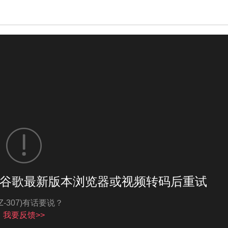
谷歌最新版本浏览器或视频转码后重试
亮度
标准
MZ-307)有话要说？
我要反馈>>
饱和度
100