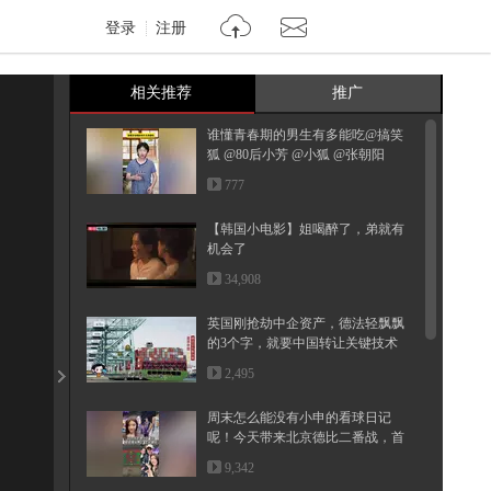
登录
注册
相关推荐
推广
谁懂青春期的男生有多能吃@搞笑
狐 @80后小芳 @小狐 @张朝阳
777
【韩国小电影】姐喝醉了，弟就有
机会了
34,908
英国刚抢劫中企资产，德法轻飘飘
的3个字，就要中国转让关键技术
2,495
周末怎么能没有小申的看球日记
呢！今天带来北京德比二番战，首
钢和...
9,342