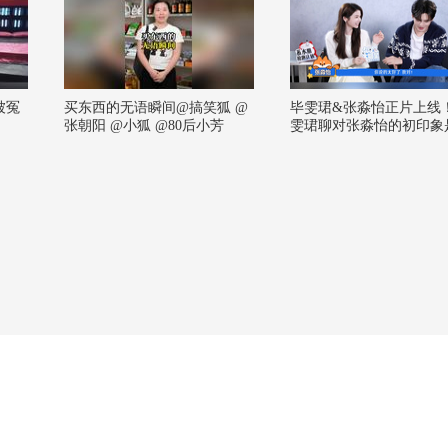
被冤
买东西的无语瞬间@搞笑狐 @
毕雯珺&张淼怡正片上线
！
张朝阳 @小狐 @80后小芳
雯珺聊对张淼怡的初印象
冷，他觉得她的外形和性
挺不同的，反差萌认证！
他们俩第一次见面是在几
的同一届星辰大海，还一
过合照！对抗路搭档上线
雯珺和张淼怡的片场日常
给我一脚，我给你一脚。
友谊有时候不需要话题，
要脚速，这很抽象但有用
论去还有小礼物别错过！
前他会归来 #毕雯珺张淼