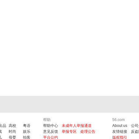
帮助
56.com
6出品
高校
粤语
帮助中心
未成年人举报通道
About us
公司
戏
时尚
娱乐
意见反馈
举报专区
处理公告
友情链接
反盗
儿
母婴
拍客
平台公约
版权指引