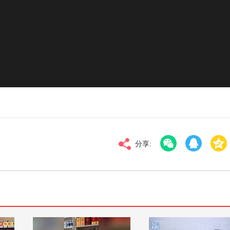
对比度
100
02
高清
倍速
分享: