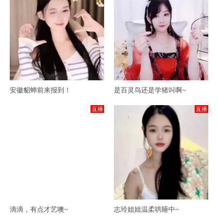
安徽貂蝉前来报到！
是百灵鸟还是学猪叫啊~
直播
直播
滴滴，有点才艺噢~
志玲姐姐温柔哄睡中~