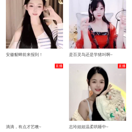
安徽貂蝉前来报到！
是百灵鸟还是学猪叫啊~
直播
直播
滴滴，有点才艺噢~
志玲姐姐温柔哄睡中~