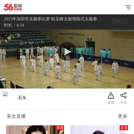
2015年深圳市太极拳比赛 耿见峰太极馆陈式太极拳 ...
时长：4:59
石头
美女直播
更多
直播
直播