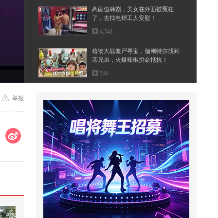
高颜值韩剧，美女在外面被冤枉
了，去找电焊工人安慰！
4,541
植物大战僵尸寻宝，伽刚特尔找到
亲兄弟，火爆辣椒拼命抵抗！
546
善良的小紫月
举报
49,530
借好兄弟的石头打水漂才好玩~@
搜狐体育 @摄影小乐 @小申小申
@郭大...
1,370
只有韩国敢这么拍,，将人性欲望大
胆展现，高分艺术电影
6,442