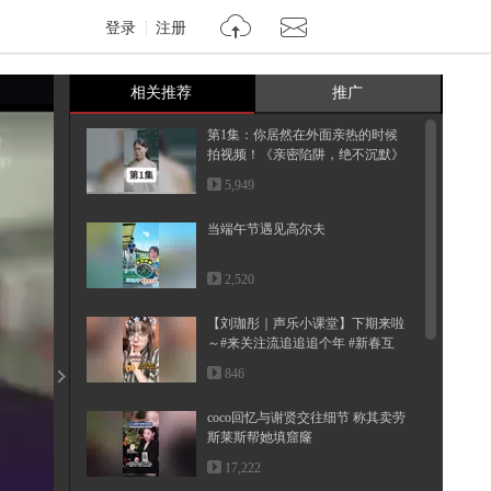
登录
注册
相关推荐
推广
第1集：你居然在外面亲热的时候
拍视频！《亲密陷阱，绝不沉默》
5,949
当端午节遇见高尔夫
2,520
【刘珈彤｜声乐小课堂】下期来啦
～#来关注流追追追个年 #新春互
动...
846
coco回忆与谢贤交往细节 称其卖劳
斯莱斯帮她填窟窿
17,222