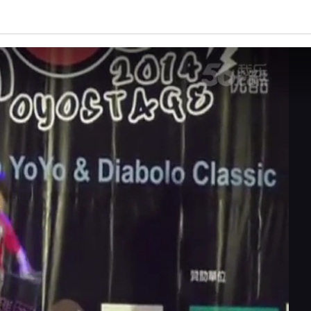
亮度
标准
饱和度
100