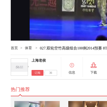
首页
>
体育
>
027.双轮空竹高级组合100例2014預賽 8
上海老侯
信息
下载
订阅
36
热门推荐