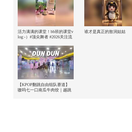
活力满满的课堂！bb班的课堂v
谁才是真正的敖润姑姑
log:-）#顶尖舞者 #2026关注流
国风舞乐大赛 #2026关注流舞
蹈大赛 #2026春季搜狐视频关
注流大会 #被国风硬控了 @高
速公鹿 @痘肤西施 @国风星探
官 @阿畅酷酷的 @张朝阳 @
国风舞乐狐 可爱的小土豆们～
【KPOP翻跳自由组队赛道】
嗷呜七一口南瓜牛肉饺｜越跳
越上头的DUN DUN~一起期待
18号广州站吧！@KPOP狐 @
阿畅酷酷的 @张朝阳 @痘肤西
施 @涛姐是女神 @一只飞鸿 #
2026关注流舞蹈大赛