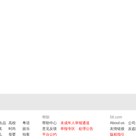
帮助
56.com
6出品
高校
粤语
帮助中心
未成年人举报通道
About us
公司
戏
时尚
娱乐
意见反馈
举报专区
处理公告
友情链接
反盗
儿
母婴
拍客
平台公约
版权指引