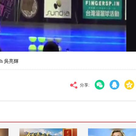
对比度
100
高清
倍速
Th 吳亮輝
分享: