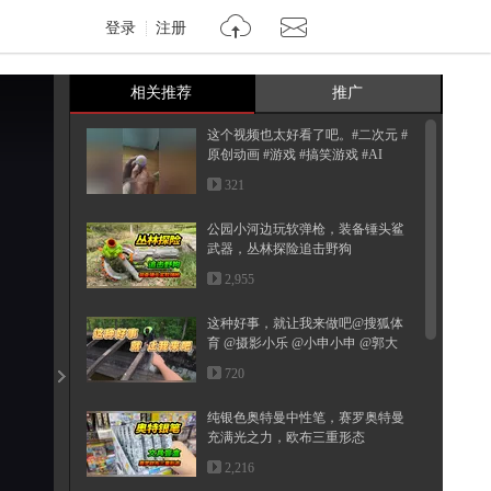
登录
注册
相关推荐
推广
这个视频也太好看了吧。#二次元 #
原创动画 #游戏 #搞笑游戏 #AI
321
公园小河边玩软弹枪，装备锤头鲨
武器，丛林探险追击野狗
2,955
这种好事，就让我来做吧@搜狐体
育 @摄影小乐 @小申小申 @郭大
燕紫 ...
720
纯银色奥特曼中性笔，赛罗奥特曼
充满光之力，欧布三重形态
2,216