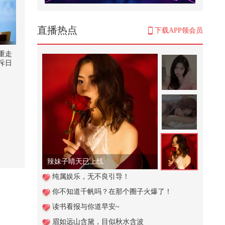
这个视频也太好看了吧。#二次元 #
原创动画 #游戏 #搞笑游戏 #AI
544
直播热点
下载APP领会员
【潮狐星朋友|龙嘉誉】@龙嘉誉 最
想送给外星人看的竟然是关注
重走
流！...
斥日
3,402
英国刚抢劫中企资产，德法轻飘飘
的3个字，就要中国转让关键技术
2,602
#搜狐视频关注流2025影像大赛
10,206
辣妹子晴天已上线
三明治说话法
纯属娱乐，无不良引导！
你不知道千帆吗？在那个圈子火爆了！
6,917
读书看报与你道早安~
《Super学校》
眉如远山含黛，目似秋水含波