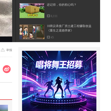
还记得，你的初心吗？
6,111
18商议承接厂房土建工程赚取收益
《重生之退婚养家》
45
这个视频也太好看了吧。#二次元 #
举报
原创动画 #游戏 #搞笑游戏 #AI
4,629
有些话，我想对你说...
1,141
#文化有时节
2,370