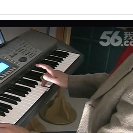
亮度
标准
饱和度
100