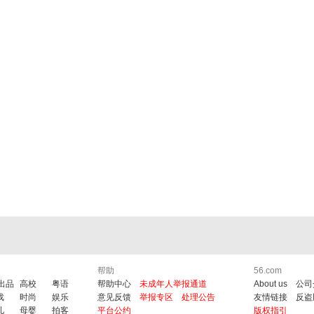
帮助
56.com
6出品
高校
粤语
帮助中心
未成年人举报通道
About us
公司
戏
时尚
娱乐
意见反馈
举报专区
处理公告
友情链接
反盗
儿
母婴
拍客
平台公约
版权指引