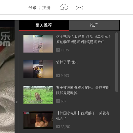
登录
注册
相关推荐
推广
这个视频也太好看了吧。#二次元 #
原创动画 #游戏 #搞笑游戏 #AI
1,035
切掉了手指头
9,403
狮王被咬断脊椎和尾巴。最终被胡
狼和秃鹫吃掉
687
【韩国小电影】姐喝醉了，弟就有
机会了
35,202