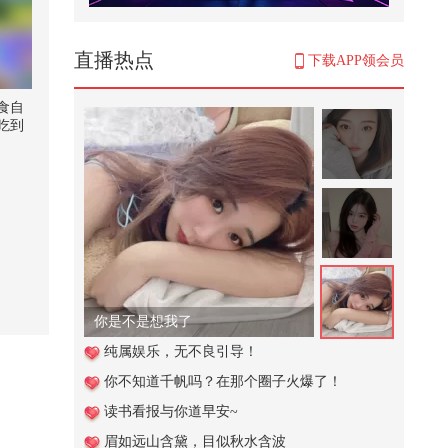
奉劝退休人，只要每月退休金有23
00以上，能躺平，就别出去打工
100
直播热点
下载APP领会员
同样是港圈女神，当56岁王菲遇上
55岁俞飞鸿，一个爱情里浮沉半
食自
生，...
吃到
108
味”你
入场
青蛙闯进狼蛛的家
以
狐视
 @狐
3,074
朝阳
灯夏
少年心气乃不可再生之物。愿秉天
福利
地灵气而生，随本心肆意生长，有
田村，
着...
2,480
你是不是想我了
老虎大战巨型野猪,战况激烈,谁才
纯属娱乐，无不良引导！
是最后的胜利者?
你不知道千帆吗？在那个圈子火爆了！
38,110
读书看报与你道早安~
峰会汇集来自科研、产业与教育一
眉如远山含黛，目似秋水含波