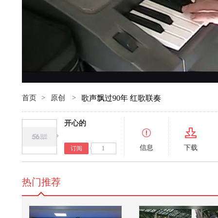
首页
>
原创
>
歌声飘过90年 红歌联奏
开心的
信息
下载
订阅
1
热门推荐