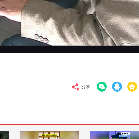
对比度
100
高清
倍速
分享: