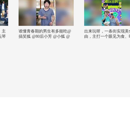
》主
谁懂青春期的男生有多能吃@
出来玩呀，一条街实现美
坛琴
搞笑狐 @80后小芳 @小狐 @
由，主打一个眼见为食、
张朝阳
心服口服，「潮玩田村 “
而来」食光奇遇季，免费
无门槛！还有免费福利可
薅，百分之百中奖！@搜
频官方小助手 @搜狐母婴
克斯姐 @郭大燕紫 @张
百年红砖厂房配上星光串
天的快乐，美食音乐潮玩
一次性配齐7.3-7.12锁定
约上饭搭子冲就完事！