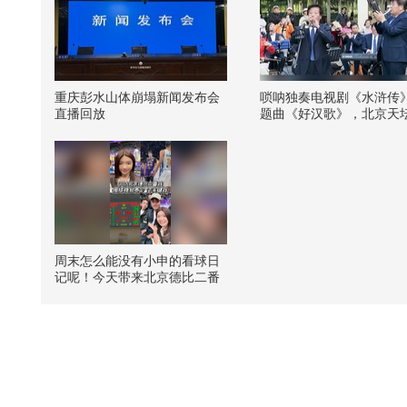
重庆彭水山体崩塌新闻发布会
唢呐独奏电视剧《水浒传
直播回放
题曲《好汉歌》，北京天
之声民乐团伴奏
周末怎么能没有小申的看球日
记呢！今天带来北京德比二番
战，首钢和北控你支持谁？@
张朝阳 @晏成的财经观察 @狐
克斯姐 @郭大燕紫 @moshi @
搜狐体育 @摸鱼兄弟 @搜狐垂
钓 @搜狐汽车 @知世视频 @
努力学习的总结侠 @小狐@狐
友娱乐@搜狐时尚 @搜狐综艺