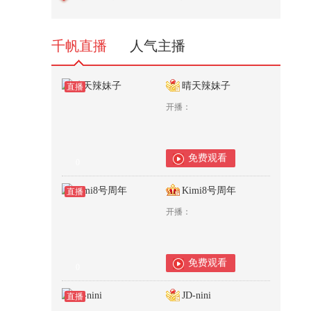
线的实践者们！关于AI如何介入基
础...
1,280
千帆直播
人气主播
晴天辣妹子
直播
开播：
免费观看
0
Kimi8号周年
直播
开播：
免费观看
0
JD-nini
直播