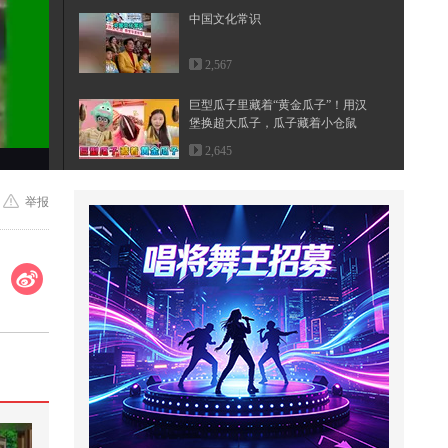
中国文化常识
2,567
巨型瓜子里藏着“黄金瓜子”！用汉
堡换超大瓜子，瓜子藏着小仓鼠
2,645
谁是你最喜欢的迪士尼公主
举报
181
三明治说话法
6,921
【刘珈彤｜声乐小课堂】下期来啦
～#来关注流追追追个年 #新春互
动...
892