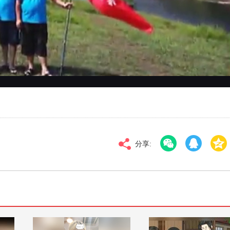
对比度
100
标清
倍速
分享: