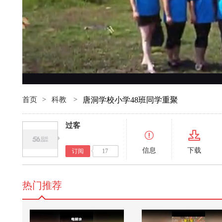
首页
>
科教
>
唐洞学校小学48班同学重聚
过客
信息
下载
订阅
17
热门推荐