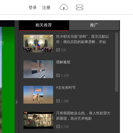
登录
注册
相关推荐
推广
托卡耶夫当面“劝和”，普京沉默以
对：俄在后院的叙事垄断，开始
松...
520
缓解尴尬
3,329
#文化有时节
2,380
只有韩国敢这么拍,，将人性欲望大
胆展现，高分艺术电影
6,528