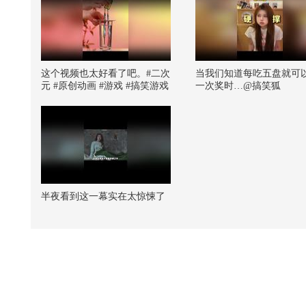
这个视频也太好看了吧。#二次
当我们知道每吃五盘就可
元 #原创动画 #游戏 #搞笑游戏
一次奖时…@搞笑狐
#AI
半夜看到这一幕实在太惊悚了