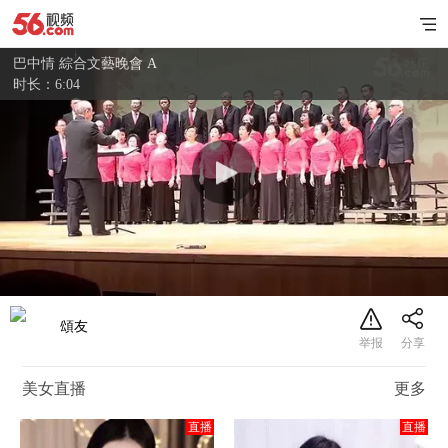
巴中情 綜合文藝晚會 A
时长：6:04
頌友
美女直播
更多
直播
直播