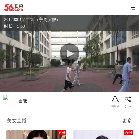
20170804第二组（宁周罗曾）
时长：5:30
白鹭
美女直播
更多
直播
直播