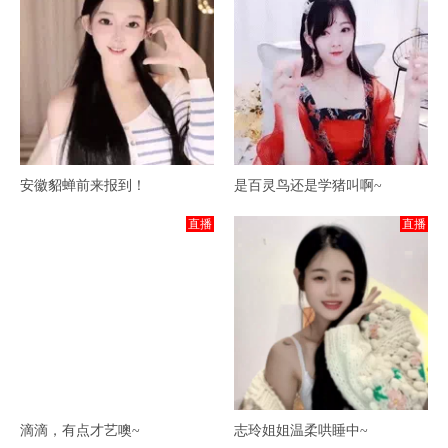
安徽貂蝉前来报到！
是百灵鸟还是学猪叫啊~
直播
直播
滴滴，有点才艺噢~
志玲姐姐温柔哄睡中~