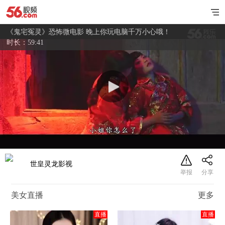
《鬼宅冤灵》恐怖微电影 晚上你玩电脑千万小心哦！
时长：59:41
世皇灵龙影视
美女直播
更多
直播
直播