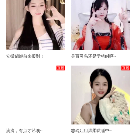
安徽貂蝉前来报到！
是百灵鸟还是学猪叫啊~
直播
直播
滴滴，有点才艺噢~
志玲姐姐温柔哄睡中~