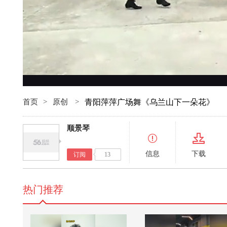
首页
>
原创
>
青阳萍萍广场舞《乌兰山下一朵花》
顺景琴
信息
下载
订阅
13
热门推荐