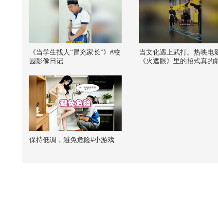
《当学生找人“冒充家长”》#校
当文化遇上武打。热映电
园影像日记
《火遮眼》里的招式真的
吗？@张朝阳的物理课 @
阳的英语课 @小说家Pucki
芮淇讲透资治通鉴 @小玄
书 @文化很有戏 @小丰本
保持低调，避免危险#小游戏