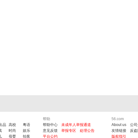
帮助
56.com
6出品
高校
粤语
帮助中心
未成年人举报通道
About us
公司
戏
时尚
娱乐
意见反馈
举报专区
处理公告
友情链接
反盗
儿
母婴
拍客
平台公约
版权指引