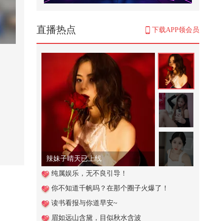
【春关登岛打卡Day20】【春关回
忆录】所有人和我一起哒哒哒！在
春...
895
直播热点
下载APP领会员
神医华佗到底是不是曹操所害？我
们今天都用华佗在世，
1,643
竟然现场看到了麒麟！！太爽
了！！#2026春季搜狐视频关注流
大会
6,492
#2026春季搜狐视频播主大会 上，
@杨九郎 给搜狐时尚说了一段相声
~...
232
辣妹子晴天已上线
安排节奏贵宾进入宴会厅#小游戏
纯属娱乐，无不良引导！
你不知道千帆吗？在那个圈子火爆了！
2,441
读书看报与你道早安~
合并战车合成擂台争夺香蕉
眉如远山含黛，目似秋水含波