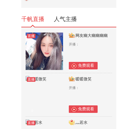
1,352
千帆直播
人气主播
网友幽大幽幽幽幽
直播
开播：
免费观看
0
暖暖微笑
直播
开播：
免费观看
0
灬若水
直播