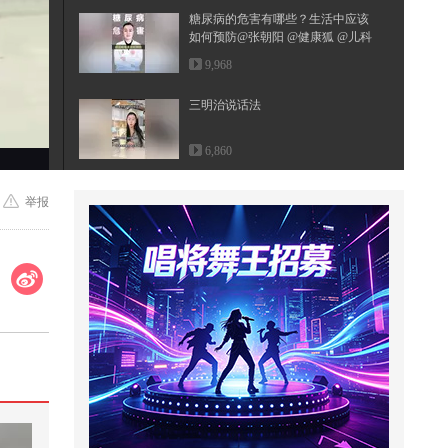
糖尿病的危害有哪些？生活中应该
如何预防@张朝阳 @健康狐 @儿科
马...
9,968
三明治说话法
6,860
中国历史上最狠的女人
举报
1,399
海边遇到馆长一起玩，寻找光头卡
片，奶龙、雪王、假面、一拳超人
2,878
4多国扎堆免签都没用，中国游客
不爱出国了，背后是文化自信
895