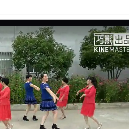
亮度
标准
饱和度
100