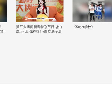
影
狐厂大拷问新春特别节目️ @白
《Super学校》
能打
鹿my 互动来啦！#白鹿展示唐
张朝
宫OST转音# 白鹿在线展示个
o @
人技，《唐宫奇案之青雾凤
 夜说
鸣》的OST 转音showtime，可
丰
以进军百灵鸟赛道了 #春晚#