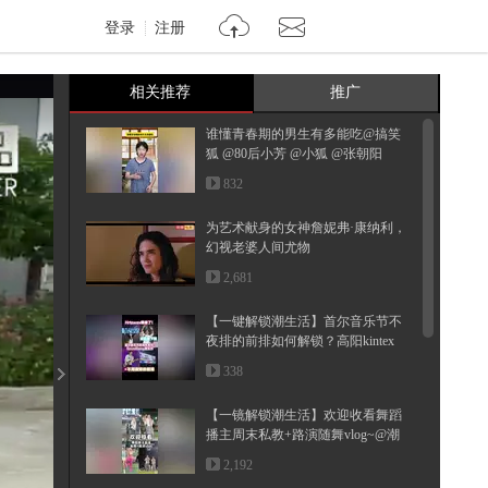
登录
注册
相关推荐
推广
谁懂青春期的男生有多能吃@搞笑
狐 @80后小芳 @小狐 @张朝阳
832
为艺术献身的女神詹妮弗·康纳利，
幻视老婆人间尤物
2,681
【一键解锁潮生活】首尔音乐节不
夜排的前排如何解锁？高阳kintex
超...
338
【一镜解锁潮生活】欢迎收看舞蹈
播主周末私教+路演随舞vlog~@潮
流...
2,192