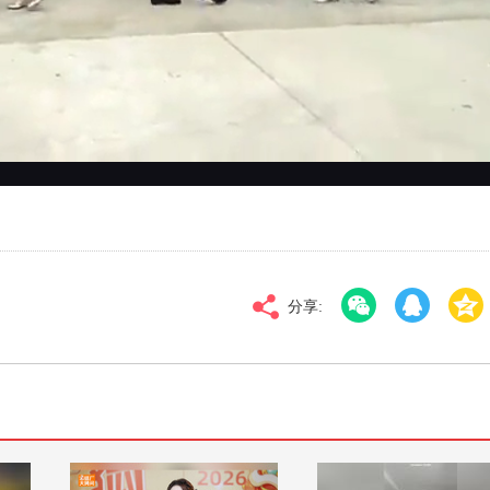
对比度
100
高清
倍速
分享: