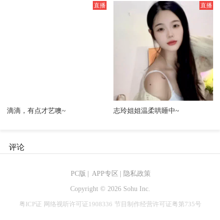
滴滴，有点才艺噢~
志玲姐姐温柔哄睡中~
评论
PC版
|
APP专区
|
隐私政策
Copyright ©
2026 Sohu Inc.
粤ICP证
网络视听许可证1908336
节目制作经营许可证粤第735号