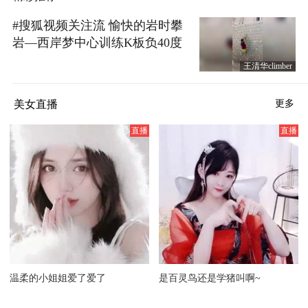
#搜狐视频关注流 愉快的岩时攀
岩—西岸梦中心训练K板负40度
网红V9线路视频借鉴！（半个月
王清华climber
的烧绳终于要好了，感觉又要起
飞了，期待8月中下旬的自然岩
美女直播
更多
壁训练）光鲜的背后都是自己默
默的努力付出，没有随随便便的
成功！（对自己的身体了解，每
次训练注意力集中，增强核心柔
韧性练习也许每次训练都有不同
收获！）#每日一练 #攀岩 @张
朝阳 @极限探索
温柔的小姐姐爱了爱了
是百灵鸟还是学猪叫啊~