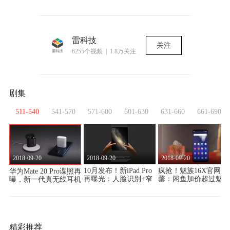
雷科技
关注
6255个视频 | 1.8万关注
剧集
0
511-540
541-570
571-600
601-630
631-660
661-690
2018-09-20
2018-09-20
2018-09-20
超
10月发布！新iPad Pro
疯抢！魅族16X官网售
华为Mate 20 Pro谍照再
最
再曝光：人脸识别+窄
罄：闲鱼加价超过魅族
曝，新一代真无线耳机
边框设计
16
也在路上
精彩推荐