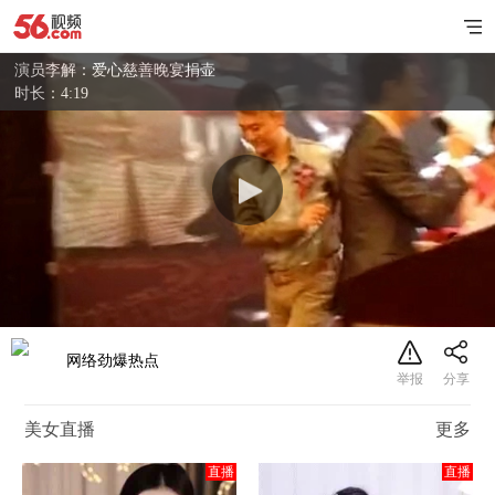
演员李解：爱心慈善晚宴捐壶
时长：4:19
网络劲爆热点
美女直播
更多
直播
直播