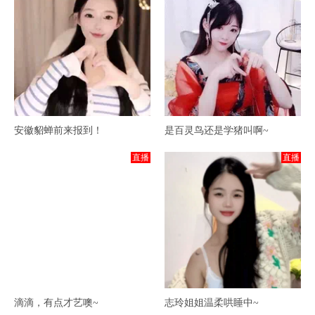
安徽貂蝉前来报到！
是百灵鸟还是学猪叫啊~
直播
直播
滴滴，有点才艺噢~
志玲姐姐温柔哄睡中~