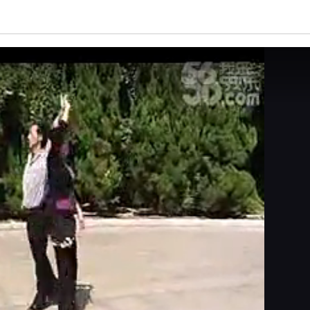
亮度
标准
饱和度
100