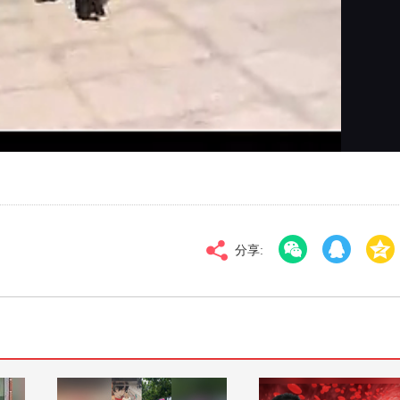
对比度
100
标清
倍速
分享: