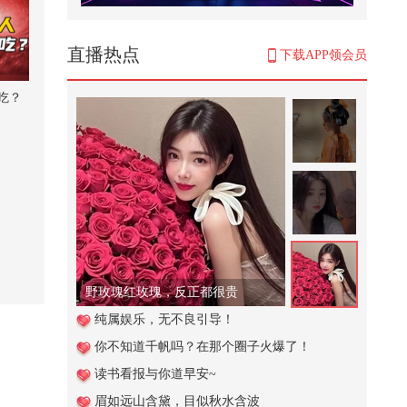
中俄舰队主力在青岛集结完毕，必
须压一压美日31国的气焰
318
直播热点
下载APP领会员
当我准备好出门但是下雨叫不到车
时，我顺手弹弹重型听琴弦霹雳吧
吃？
啦...
42,143
户外捕鱼：小伙为了捕鱼将全身裹
满泥巴
89,291
【一键解锁潮生活】乐队来新人
了！Hrtzwav出道专拆专#地球online
秋...
157
古筝国风仙女沫沫吖
这个视频也太好看了吧。#二次元 #
纯属娱乐，无不良引导！
原创动画 #游戏 #搞笑游戏 #AI
你不知道千帆吗？在那个圈子火爆了！
1,027
读书看报与你道早安~
俄原油炼完再卖回去 印度这波稳赚
眉如远山含黛，目似秋水含波