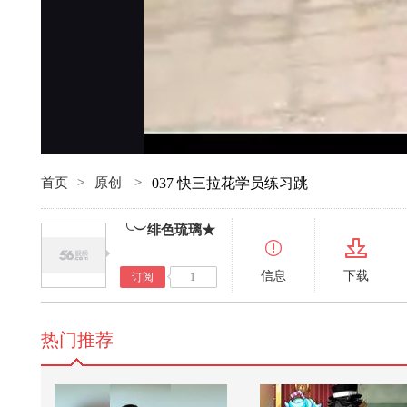
首页
>
原创
>
037 快三拉花学员练习跳
╰︶绯色琉璃★
信息
下载
订阅
1
热门推荐