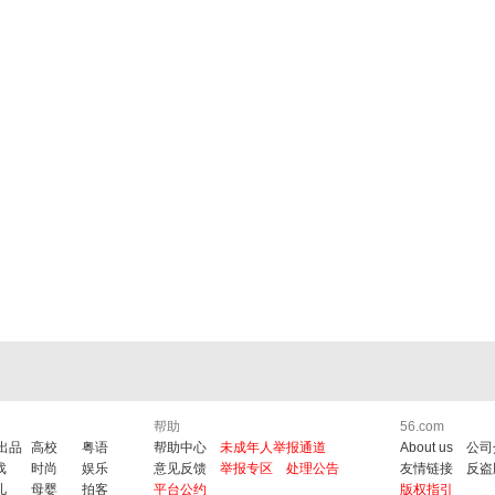
帮助
56.com
6出品
高校
粤语
帮助中心
未成年人举报通道
About us
公司
戏
时尚
娱乐
意见反馈
举报专区
处理公告
友情链接
反盗
儿
母婴
拍客
平台公约
版权指引