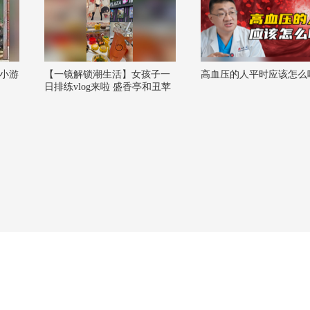
小游
【一镜解锁潮生活】女孩子一
高血压的人平时应该怎么
日排练vlog来啦 盛香亭和丑苹
果冰萃梦女来的#2026关注流舞
蹈大赛 #一不小心就潮了 @潮
流生活狐 @小狐 @一只飞鸿
@KPOP狐 @张朝阳 @搜狐视
频关注流大会 @搜狐视频官方
小助手 @痘肤西施