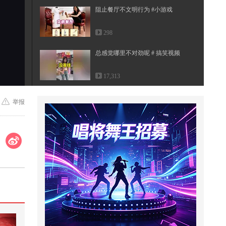
阻止餐厅不文明行为 #小游戏
298
总感觉哪里不对劲呢 # 搞笑视频
17,313
第1集：程玉棠在相亲时被对方以
举报
金价太贵为由拒绝购买三金，这让
她...
11,928
@曾可妮 专访上线！提前做好耐力
训练准备简直斗志满满！新歌3.29
即...
2,740
举起多重的重量
1,417