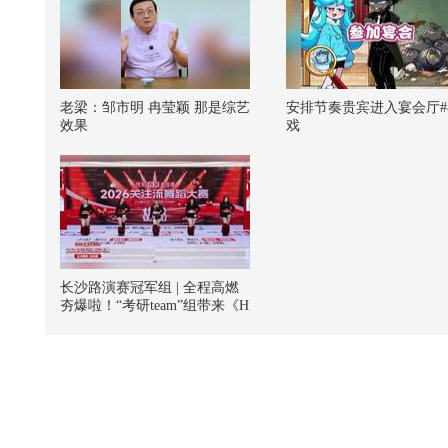
老梁：邹市明 冉莹颖 那是综艺
安排节奏贵宾进入宴会厅#
效果
戏
长沙路演赛冠军组 | 全程高燃
夯爆啦！“考研team”组带来《H
ands up+Burning up》 #2026关
注流舞蹈大赛