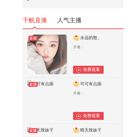
不赔
536
千帆直播
人气主播
永远的憨。
直播
开播：
免费观看
0
可可有点困
直播
开播：
免费观看
0
晴天辣妹子
直播