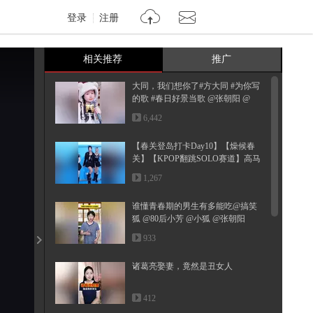
登录
注册
相关推荐
推广
大同，我们想你了#方大同 #为你写
的歌 #春日好景当歌 @张朝阳 @
一...
6,442
【春关登岛打卡Day10】【燥候春
关】【KPOP翻跳SOLO赛道】高马
尾如...
1,267
谁懂青春期的男生有多能吃@搞笑
狐 @80后小芳 @小狐 @张朝阳
933
诸葛亮娶妻，竟然是丑女人
412