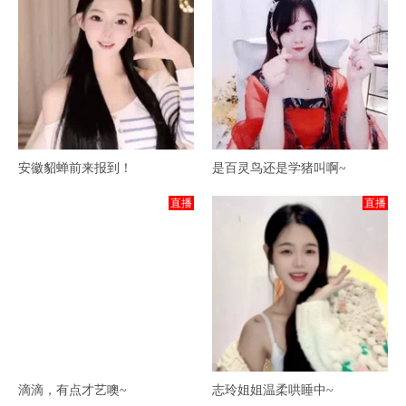
安徽貂蝉前来报到！
是百灵鸟还是学猪叫啊~
直播
直播
滴滴，有点才艺噢~
志玲姐姐温柔哄睡中~