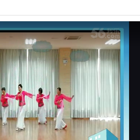
亮度
标准
饱和度
100