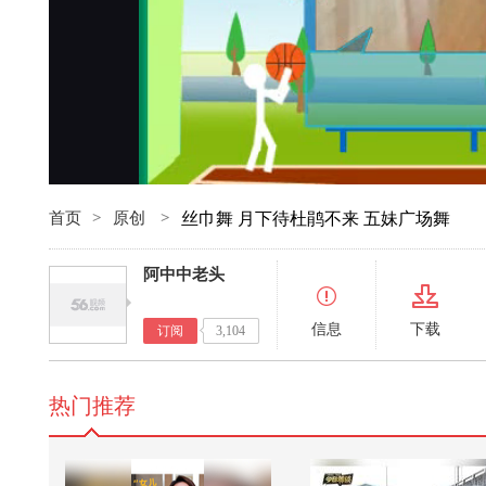
首页
>
原创
>
丝巾舞 月下待杜鹃不来 五妹广场舞
阿中中老头
信息
下载
订阅
3,104
热门推荐