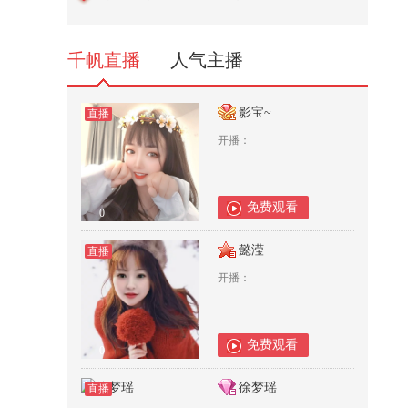
就能拿到挂树上的球
270
千帆直播
人气主播
影宝~
直播
开播：
免费观看
0
懿滢
直播
开播：
免费观看
0
徐梦瑶
直播