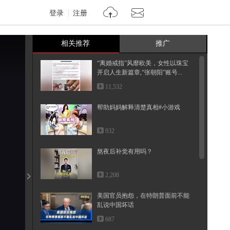
登录
注册
相关推荐
推广
“离婚戒指”风靡欧美，女性以珠宝
开启人生新篇章,“张朝阳”账号...
11,532
帮助妈妈解释清楚真相#小游戏
932
熬夜后补觉有用吗？
2,208
美国官员抱怨，在特朗普面前不能
乱说中国坏话
687