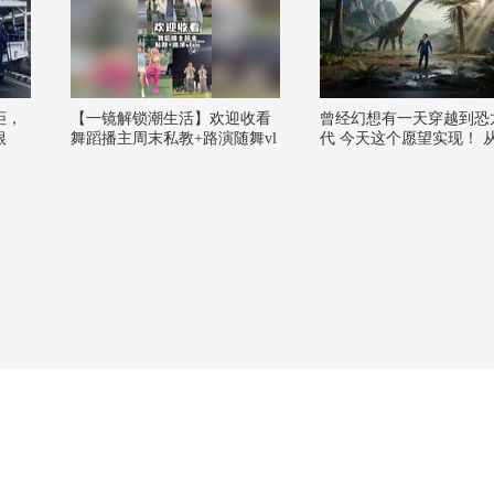
拒，
【一镜解锁潮生活】欢迎收看
曾经幻想有一天穿越到恐
根
舞蹈播主周末私教+路演随舞vl
代 今天这个愿望实现！ 
og~@潮流生活狐 @KPOP狐 @
穿越到远古时代～一切如
张朝阳 @阿畅酷酷的 @小狐
滑！今天带着小朋友来到7
@努力学习的总结侠 #一不小
艺术中心打卡“212行动志
心就潮了
艺术展，展厅划分生命、
宙、人类三大展区，恐龙
雕塑、星际画作都极具冲
力，创作者以科学艺术视
致还原建筑肌理与光影变
抛出值得深思的问题：人
何建造、安居、执着传承
充满变数的当下，这份跨
月的文明沉淀，正是对抗
的精神锚点。#212行动志
探索计划 #赵闯和杨杨科
术展