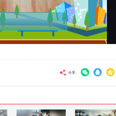
对比度
100
高清
倍速
分享: