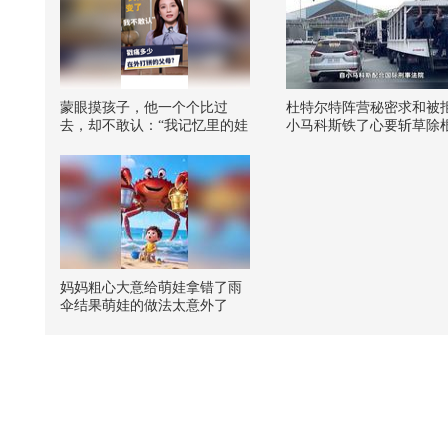
蒙眼摸孩子，他一个个比过
杜特尔特阵营秘密求和被
去，却不敢认：“我记忆里的娃
小马科斯铁了心要斩草除
比我矮一点，怎么现在比我还
高了？”不是父母忘记了孩子，
是他们太久没机会，亲眼看见
孩子长大。愿每个孩子都能在
爸妈身边长大。#我正在长成一
个大人 #亲子 #留守儿童 #外出
务工 #教育 @张朝阳 @成长狐
@小丰本丰
妈妈粗心大意给萌娃拿错了雨
伞结果萌娃的做法太意外了