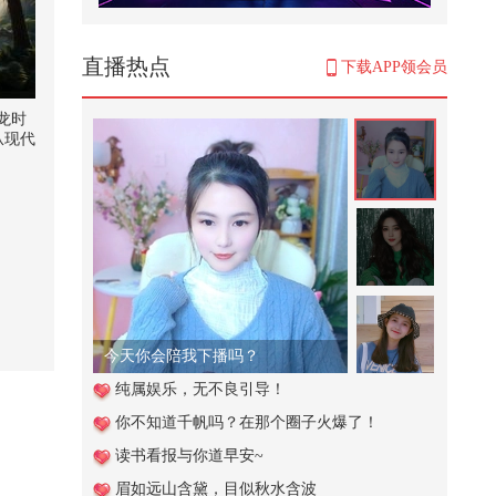
500架歼-20震撼亮剑！西方挑刺挑
到飞行员？中国：安排！
185
直播热点
下载APP领会员
周末怎么能没有小申的看球日记
呢！今天带来北京德比二番战，首
龙时
钢和...
从现代
9,343
此丝
98桥
这个视频也太好看了吧。#二次元 #
”科学
原创动画 #游戏 #搞笑游戏 #AI
宇
复原
950
击
角细
白俄罗斯国家科学院博士、光梭未
化，
来BULLETRUX总裁成胜惠，2026
类为
搜狐...
？在
767
今天你会陪我下播吗？
越岁
迷茫
小仓鼠避雷针过年换新家，收到老
纯属娱乐，无不良引导！
世界
板礼物旺旺福袋，放烟花庆祝
学艺
你不知道千帆吗？在那个圈子火爆了！
3,841
读书看报与你道早安~
学校的保安叔叔太厉害啦居然一招
眉如远山含黛，目似秋水含波