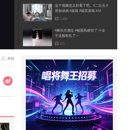
这个视频也太好看了吧。#二次元 #
原创动画 #游戏 #搞笑游戏 #AI
5,496
#舞乐共潮生 #被国风硬控了 小女
子这厢有礼了～
413
致敬勇敢的消防员叔叔阿姨为了救
举报
大家不顾自己的安危
2,647
馒头的漂亮做法 # 馒头 # 馒头花卷
# 花样面
198
#文化有时节
17,720