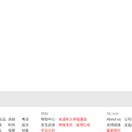
帮助
56.com
6出品
高校
粤语
帮助中心
未成年人举报通道
About us
公司
戏
时尚
娱乐
意见反馈
举报专区
处理公告
友情链接
反盗
儿
母婴
拍客
平台公约
版权指引