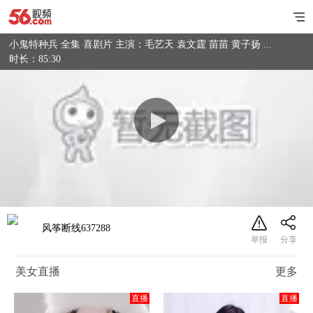
小鬼特种兵 全集 喜剧片 主演：毛艺天 袁文霆 苗苗 黄子扬 ...
时长：85:30
风筝断线637288
美女直播
更多
直播
直播