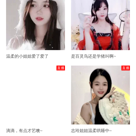
温柔的小姐姐爱了爱了
是百灵鸟还是学猪叫啊~
直播
直播
滴滴，有点才艺噢~
志玲姐姐温柔哄睡中~