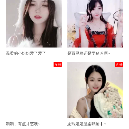
温柔的小姐姐爱了爱了
是百灵鸟还是学猪叫啊~
直播
直播
滴滴，有点才艺噢~
志玲姐姐温柔哄睡中~