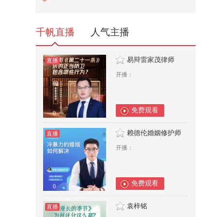
4,185
千帆直播
人气主播
易辩雷家茂律师
直播
开播：
免费观看
0
赖德伦婚姻修护师
直播
开播：
免费观看
0
袁梓铭
直播