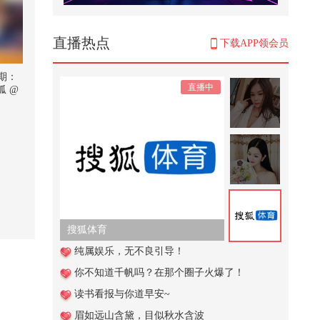
切掉了手指头
9,420
直播热点
下载APP领会员
心梗其实可以避免，只是很多时候
都被忽略了。#全民健康素养提升
期：
直播中
@...
 @
1,775
熬夜后补觉有用吗？
2,260
美国官员抱怨，在特朗普面前不能
乱说中国坏话
726
搜狐体育
中国人的辈分到底有多乱 @张朝阳
纯属娱乐，无不良引导！
@搞笑狐 @80后小芳 @小狐
你不知道千帆吗？在那个圈子火爆了！
28,470
读书看报与你道早安~
帮助小女孩辨别坏人
眉如远山含黛，目似秋水含波