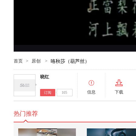
首页
>
原创
>
咯秋莎（葫芦丝）
晓红
信息
下载
订阅
105
热门推荐