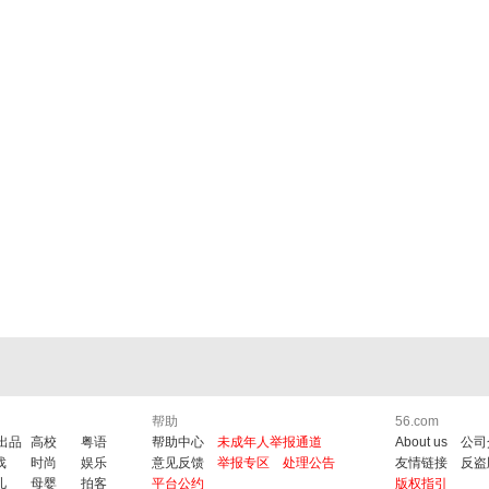
帮助
56.com
6出品
高校
粤语
帮助中心
未成年人举报通道
About us
公司
戏
时尚
娱乐
意见反馈
举报专区
处理公告
友情链接
反盗
儿
母婴
拍客
平台公约
版权指引