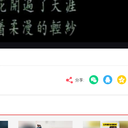
对比度
100
标清
倍速
分享: