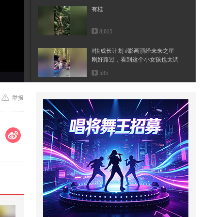
有桂
8,615
#快成长计划 #影画演绎未来之星
刚好路过，看到这个小女孩也太调
皮...
585
花一年时间，准备一份礼物
举报
1,941
这个视频也太好看了吧。#二次元 #
原创动画 #游戏 #搞笑游戏 #AI
718
【潮狐星朋友|龙嘉誉】@龙嘉誉 最
想送给外星人看的竟然是关注
流！...
3,416