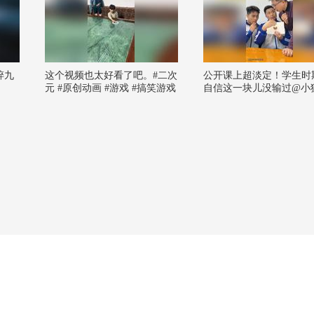
碎九
这个视频也太好看了吧。#二次
公开课上超淡定！学生时
元 #原创动画 #游戏 #搞笑游戏
自信这一块儿没输过@小狐
#AI
搞笑狐 @张朝阳