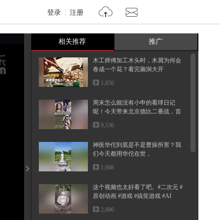
登录
注册
相关推荐
推广
木工师傅加工木头时，木屑为何会
卷成一个花？看完脑洞大开
1,856
周末怎么能没有小申的看球日记
呢！今天带来北京德比二番战，首
钢和...
9,536
神医华佗到底是不是曹操所害？我
们今天都用华佗在世，
1,668
这个视频也太好看了吧。#二次元 #
原创动画 #游戏 #搞笑游戏 #AI
2,686