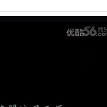
亮度
标准
饱和度
100