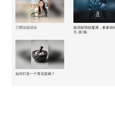
三明治说话法
娘亲献我镇魔渊，爹爹踏
天-第3集
如何打造一个青花瓷碗？