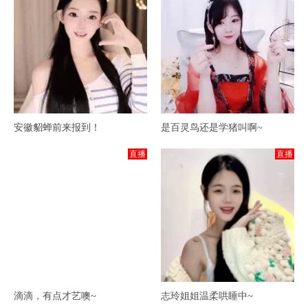
安徽貂蝉前来报到！
是百灵鸟还是学猪叫啊~
直播
直播
滴滴，有点才艺噢~
志玲姐姐温柔哄睡中~