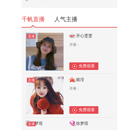
下，然后接着打针
656
千帆直播
人气主播
开心雯雯
直播
开播：
免费观看
0
懿滢
直播
开播：
免费观看
0
徐梦瑶
直播