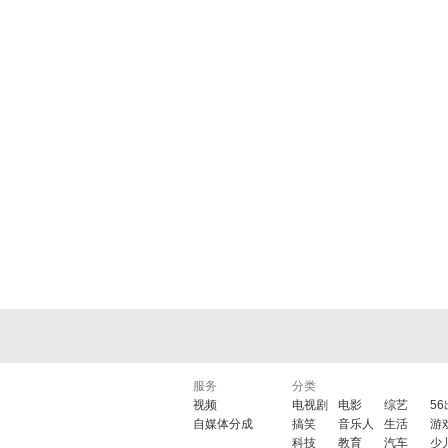
服务
分类
视频
电视剧
电影
综艺
5
自媒体分成
搞笑
音乐人
生活
游
科技
教育
汽车
少