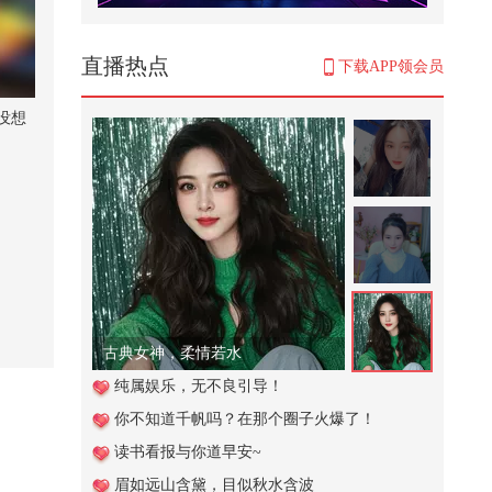
11's Vlog·成都太古里逛吃南堂馆新
川菜｜芒果糯米饭炒冰｜玫瑰花
虾...
185
直播热点
下载APP领会员
帮助小女孩辨别坏人
没想
4,078
这西瓜一看就有食欲#2026春季搜
狐视频关注流大会
2,209
【一镜解锁潮生活】跟着小梨一起
体验动捕演员的一天吧！很呆萌
哦！...
892
古典女神，柔情若水
这个视频也太好看了吧。#二次元 #
纯属娱乐，无不良引导！
原创动画 #游戏 #搞笑游戏 #AI
你不知道千帆吗？在那个圈子火爆了！
25,118
读书看报与你道早安~
小哥拿着针管对准，牛身轻拍几
眉如远山含黛，目似秋水含波