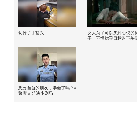
切掉了手指头
女人为了可以买到心仪的
子，不惜找寻目标造下杀
想要自首的朋友，学会了吗？#
警察 # 普法小剧场