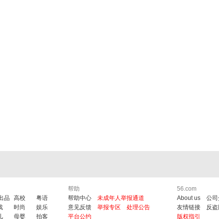
帮助
56.com
6出品
高校
粤语
帮助中心
未成年人举报通道
About us
公司
戏
时尚
娱乐
意见反馈
举报专区
处理公告
友情链接
反盗
儿
母婴
拍客
平台公约
版权指引